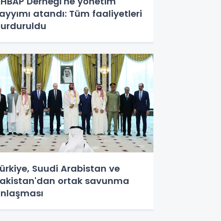
HBAP Derneği'ne yönetim
ayyımı atandı: Tüm faaliyetleri
urduruldu
ürkiye, Suudi Arabistan ve
akistan'dan ortak savunma
nlaşması