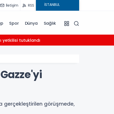
İletişim
RSS
ap
Spor
Dünya
Sağlık
02:21
yetkilisi tutuklandı
AHBAP 
 Gazze'yi
da gerçekleştirilen görüşmede,