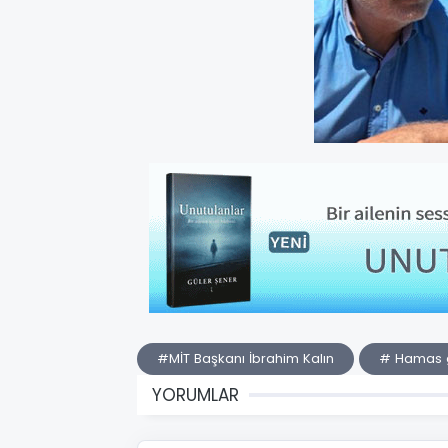
#MİT Başkanı İbrahim Kalın
# Hamas 
YORUMLAR