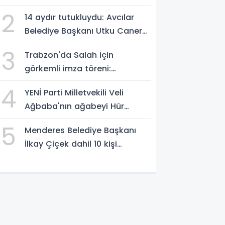
vurgusu
2
14 aydır tutukluydu: Avcılar
Belediye Başkanı Utku Caner
Çaykaya'ya tahliye
3
Trabzon'da Salah için
görkemli imza töreni:
'Başlamak için
4
YENİ Parti Milletvekili Veli
sabırsızlanıyorum'
Ağbaba'nın ağabeyi Hür
Ağbaba tutuklandı
5
Menderes Belediye Başkanı
İlkay Çiçek dahil 10 kişi
tutuklandı