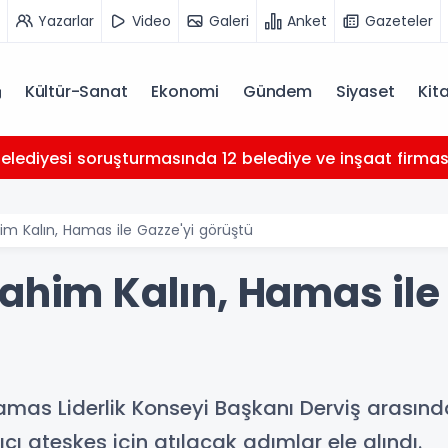
Yazarlar
Video
Galeri
Anket
Gazeteler
Kültür-Sanat
Ekonomi
Gündem
Siyaset
Kit
Belediyesi soruşturmasında 12 belediye ve inşaat firması 
im Kalın, Hamas ile Gazze'yi görüştü
ahim Kalın, Hamas ile
Hamas Liderlik Konseyi Başkanı Derviş arasın
ıcı ateşkes için atılacak adımlar ele alındı.