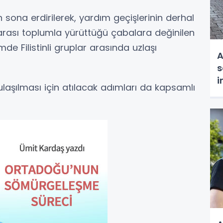
 sona erdirilerek, yardım geçişlerinin derhal
rarası toplumla yürüttüğü çabalara değinilen
e Filistinli gruplar arasında uzlaşı
A
s
i
ulaşılması için atılacak adımları da kapsamlı
t