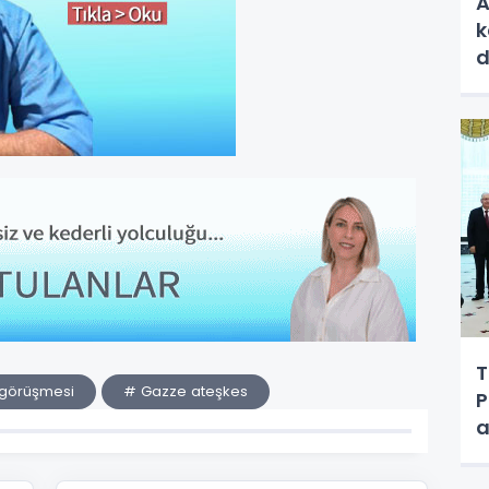
A
k
d
T
görüşmesi
# Gazze ateşkes
P
a