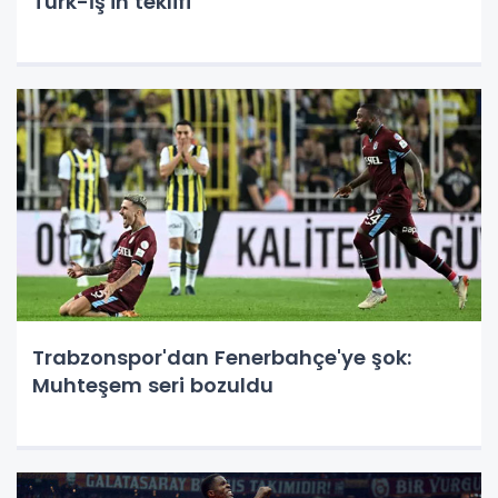
Türk-İş'in teklifi
Trabzonspor'dan Fenerbahçe'ye şok:
Muhteşem seri bozuldu