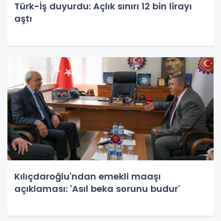
Türk-İş duyurdu: Açlık sınırı 12 bin lirayı
aştı
Kılıçdaroğlu'ndan emekli maaşı
açıklaması: 'Asıl beka sorunu budur'