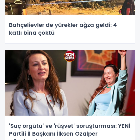
Bahçelievler'de yürekler ağza geldi: 4
katlı bina çöktü
'Suç örgütü' ve 'rüşvet' soruşturması: YENİ
Partili İl Başkanı İlksen Özalper