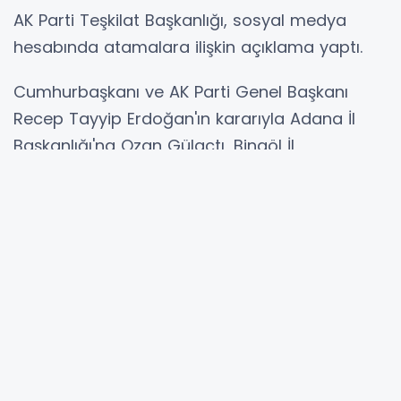
AK Parti Teşkilat Başkanlığı, sosyal medya
hesabında atamalara ilişkin açıklama yaptı.
Cumhurbaşkanı ve AK Parti Genel Başkanı
Recep Tayyip Erdoğan'ın kararıyla Adana İl
Başkanlığı'na Ozan Gülaçtı, Bingöl İl
Başkanlığı'na Yılmaz Seven, Bitlis İl
Başkanlığı'na Kadir Köstekçi, Çankırı İl
Başkanlığı'na Koray Erdoğan, Hakkari İl
Başkanlığı'na vekaleten görev alan Zeydin
Kaya ve Şanlıurfa İl Başkanlığı'na vekaleten
görevde bulunan Ali İhsan Delioğlu’nun
atandığı belirtildi.
Eski il başkanlarına, şimdiye kadarki