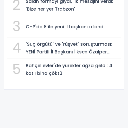
2
Salah formayı giydi, ilk mesajını verdi:
'Bize her yer Trabzon'
3
CHP'de 8 ile yeni il başkanı atandı
4
'Suç örgütü' ve 'rüşvet' soruşturması:
YENİ Partili İl Başkanı İlksen Özalper
gözaltında
5
Bahçelievler'de yürekler ağza geldi: 4
katlı bina çöktü