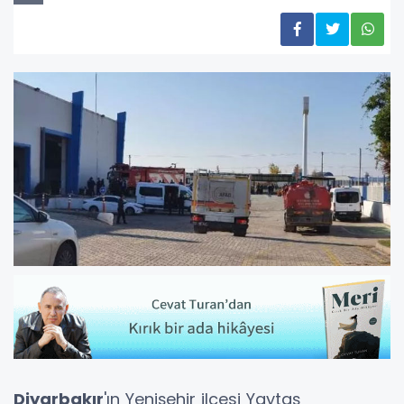
Diyarbakır
'ın Yenişehir ilçesi Yaytaş