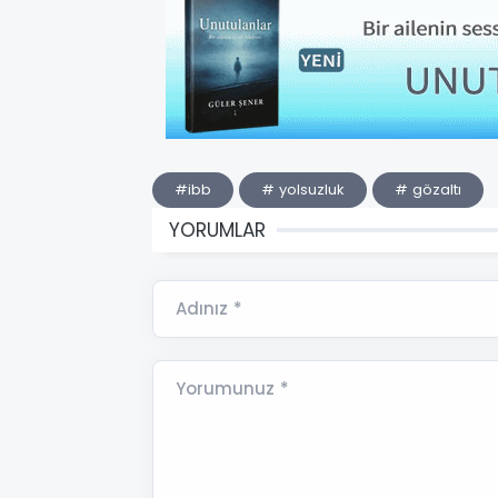
#ibb
# yolsuzluk
# gözaltı
YORUMLAR
Adınız *
Yorumunuz *