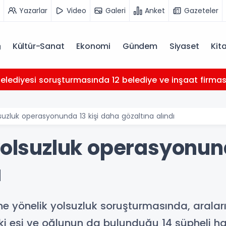
Yazarlar
Video
Galeri
Anket
Gazeteler
Kültür-Sanat
Ekonomi
Gündem
Siyaset
Kit
Belediyesi soruşturmasında 12 belediye ve inşaat firması 
lsuzluk operasyonunda 13 kişi daha gözaltına alındı
yolsuzluk operasyonun
ı
ne yönelik yolsuzluk soruşturmasında, araların
ki eşi ve oğlunun da bulunduğu 14 şüpheli hakk