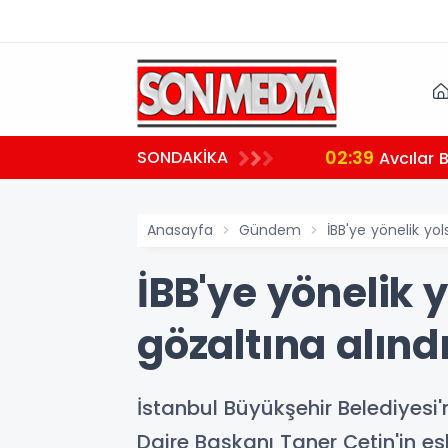
02:39
SONDAKİKA
aralı
Avcılar 
Anasayfa
Gündem
İBB'ye yönelik yo
İBB'ye yönelik 
gözaltına alınd
İstanbul Büyükşehir Belediyesi'
Daire Başkanı Taner Çetin'in es