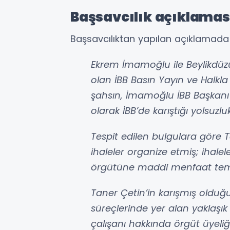
Başsavcılık açıklamas
Başsavcılıktan yapılan açıklamada ş
Ekrem İmamoğlu ile Beylikdüzü 
olan İBB Basın Yayın ve Halkla 
şahsın, İmamoğlu İBB Başkanı
olarak İBB’de karıştığı yolsuz
Tespit edilen bulgulara göre T
ihaleler organize etmiş; ihalel
örgütüne maddi menfaat temi
Taner Çetin’in karışmış oldu
süreçlerinde yer alan yaklaşık 1
çalışanı hakkında örgüt üyeliği,