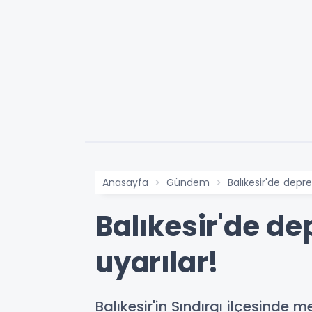
Anasayfa
Gündem
Balıkesir'de depr
Balıkesir'de d
uyarılar!
Balıkesir'in Sındırgı ilçesind