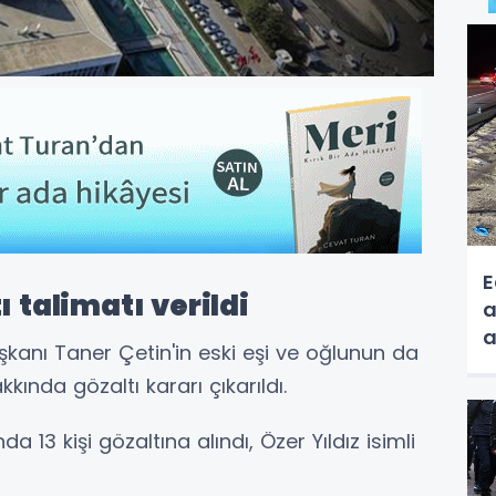
E
ı talimatı verildi
a
a
Başkanı Taner Çetin'in eski eşi ve oğlunun da
ında gözaltı kararı çıkarıldı.
3 kişi gözaltına alındı, Özer Yıldız isimli