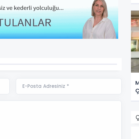
M
E-Posta Adresiniz *
Ç
Ç