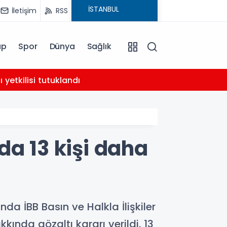
İletişim
RSS
ap
Spor
Dünya
Sağlık
02:21
yetkilisi tutuklandı
AHBAP 
da 13 kişi daha
da İBB Basın ve Halkla İlişkiler
ında gözaltı kararı verildi. 13