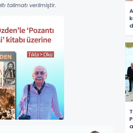
tı talimatı verilmiştir.
A
k
d
T
P
a