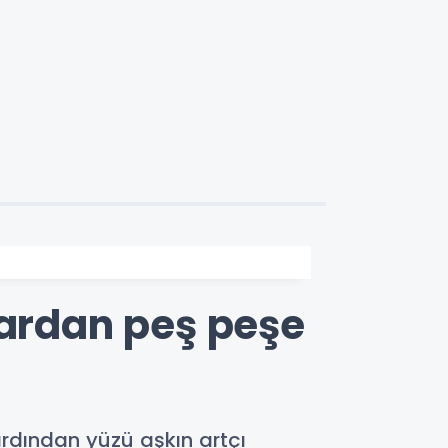
lardan peş peşe
ardından yüzü aşkın artçı