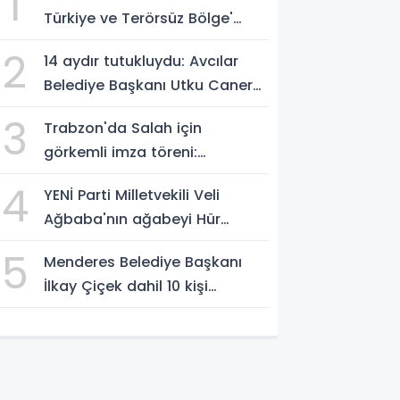
1
Türkiye ve Terörsüz Bölge'
vurgusu
2
14 aydır tutukluydu: Avcılar
Belediye Başkanı Utku Caner
Çaykaya'ya tahliye
3
Trabzon'da Salah için
görkemli imza töreni:
'Başlamak için
4
YENİ Parti Milletvekili Veli
sabırsızlanıyorum'
Ağbaba'nın ağabeyi Hür
Ağbaba tutuklandı
5
Menderes Belediye Başkanı
İlkay Çiçek dahil 10 kişi
tutuklandı