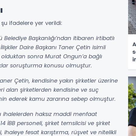
ı
u ifadelere yer verildi:
Belediye Başkanlığı’ndan itibaren irtibatlı
A
İlişkiler Daire Başkanı Taner Çetin isimli
s
 olduktan sonra Murat Ongun’a bağlı
i
luklar soruşturma konusu olmuştur.
t
aner Çetin, kendisine yakın şirketler üzerine
eri alan şirketlerden kendisine ve suç
n ederek kamu zararına sebep olmuştur.
ğu ihalelerden haksız maddi menfaat
4 İBB personeli, şirket temsilcisi ve şirket
 ihaleye fesat karıştırma, rüşvet ve nitelikli