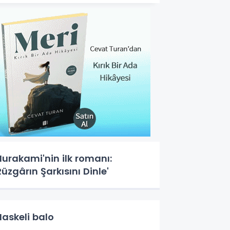
urakami'nin ilk romanı:
Rüzgârın Şarkısını Dinle'
askeli balo