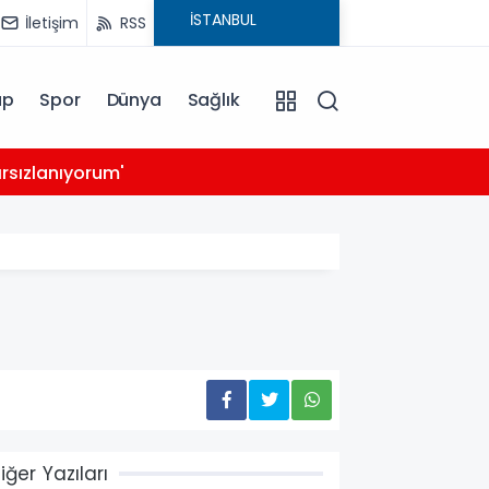
İletişim
RSS
ap
Spor
Dünya
Sağlık
03:39
rsızlanıyorum'
14 ay
iğer Yazıları