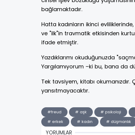
cinsel işlev bozukluğu yaşamasını
bağlamaktadır.
Hatta kadınların ikinci evliliklerinde
ve "ilk"in travmatik etkisinden kur
ifade etmiştir.
Yazdıklarımı okuduğunuzda "saçmalık
Yargılamıyorum –ki bu, bana da d
Tek tavsiyem, kitabı okumanızdır. 
yansıtmayacaktır.
#freud
# aşk
# psikoloji
# erkek
# kadın
# düşmanlık
YORUMLAR