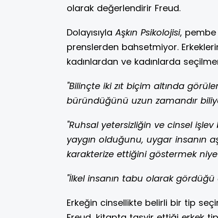
olarak değerlendirir Freud.
Dolayısıyla
Aşkın Psikolojisi
, pembe 
prenslerden bahsetmiyor. Erkeklerin
kadınlardan ve kadınlarda seçilmen
"Bilinçte iki zıt biçim altında görül
büründüğünü uzun zamandır biliyo
"Ruhsal yetersizliğin ve cinsel işle
yaygın olduğunu, uygar insanın a
karakterize ettiğini göstermek niye
"İlkel insanın tabu olarak gördüğü d
Erkeğin cinsellikte belirli bir tip s
Freud, kitapta tasvir ettiği erkek