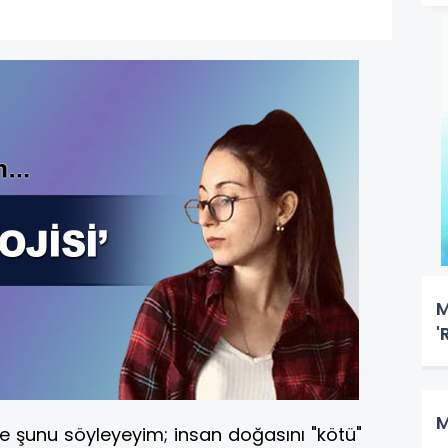
M
'
M
in de şunu söyleyeyim; insan doğasını "kötü"