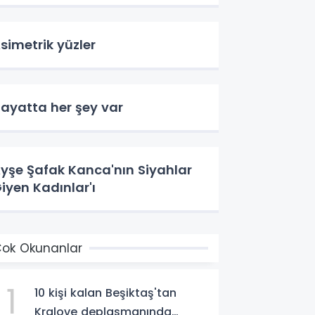
simetrik yüzler
ayatta her şey var
yşe Şafak Kanca'nın Siyahlar
iyen Kadınlar'ı
ok Okunanlar
1
10 kişi kalan Beşiktaş'tan
Kralove deplasmanında