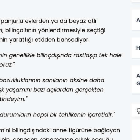
A
panjurlu evlerden ya da beyaz atlı
, bilinçaltının yönlendirmesiyle seçtiği
in yarattığı etkiden bahsediyor.
H
enin genellikle bilinçdışında rastlaşıp tek hale
ruz."
A
v bozukluklarının sanılanın aksine daha
G
şk yaşamını bazı açılardan gerçekten
tindeyim."
Ç
urumların hepsi bir tehlikenin işaretidir."
eçimini bilinçdışındaki anne figürüne bağlayan
 tipinin, anneden kopamayan erkek çocuğu