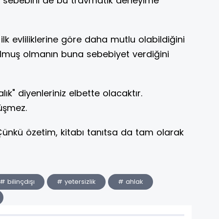
n sebebini de bu travmatik deneyime
, ilk evliliklerine göre daha mutlu olabildiğini
tulmuş olmanın buna sebebiyet verdiğini
" diyenleriniz elbette olacaktır.
üşmez.
Çünkü özetim, kitabı tanıtsa da tam olarak
# bilinçdışı
# yetersizlik
# ahlak