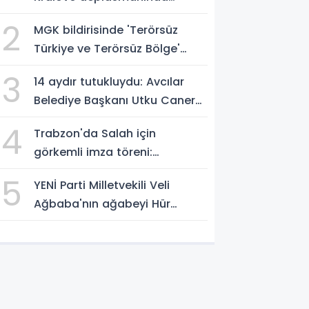
müthiş zafer
2
MGK bildirisinde 'Terörsüz
Türkiye ve Terörsüz Bölge'
vurgusu
3
14 aydır tutukluydu: Avcılar
Belediye Başkanı Utku Caner
Çaykaya'ya tahliye
4
Trabzon'da Salah için
görkemli imza töreni:
'Başlamak için
5
YENİ Parti Milletvekili Veli
sabırsızlanıyorum'
Ağbaba'nın ağabeyi Hür
Ağbaba tutuklandı