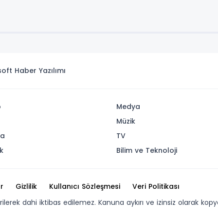
isoft
Haber Yazılımı
p
Medya
Müzik
ya
TV
k
Bilim ve Teknoloji
r
Gizlilik
Kullanıcı Sözleşmesi
Veri Politikası
erilerek dahi iktibas edilemez. Kanuna aykırı ve izinsiz olarak 