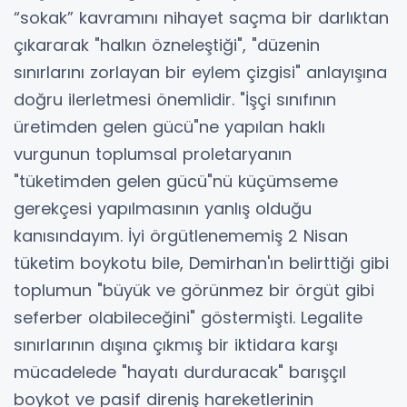
“sokak” kavramını nihayet saçma bir darlıktan
çıkararak "halkın özneleştiği", "düzenin
sınırlarını zorlayan bir eylem çizgisi" anlayışına
doğru ilerletmesi önemlidir. "İşçi sınıfının
üretimden gelen gücü"ne yapılan haklı
vurgunun toplumsal proletaryanın
"tüketimden gelen gücü"nü küçümseme
gerekçesi yapılmasının yanlış olduğu
kanısındayım. İyi örgütlenememiş 2 Nisan
tüketim boykotu bile, Demirhan'ın belirttiği gibi
toplumun "büyük ve görünmez bir örgüt gibi
seferber olabileceğini" göstermişti. Legalite
sınırlarının dışına çıkmış bir iktidara karşı
mücadelede "hayatı durduracak" barışçıl
boykot ve pasif direniş hareketlerinin