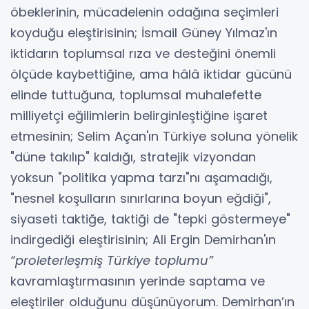
öbeklerinin, mücadelenin odağına seçimleri
koyduğu eleştirisinin; İsmail Güney Yılmaz'ın
iktidarın toplumsal rıza ve desteğini önemli
ölçüde kaybettiğine, ama hâlâ iktidar gücünü
elinde tuttuğuna, toplumsal muhalefette
milliyetçi eğilimlerin belirginleştiğine işaret
etmesinin; Selim Açan'ın Türkiye soluna yönelik
"düne takılıp" kaldığı, stratejik vizyondan
yoksun "politika yapma tarzı"nı aşamadığı,
"nesnel koşulların sınırlarına boyun eğdiği",
siyaseti taktiğe, taktiği de "tepki göstermeye"
indirgediği eleştirisinin; Ali Ergin Demirhan'ın
“proleterleşmiş Türkiye toplumu”
kavramlaştırmasının yerinde saptama ve
eleştiriler olduğunu düşünüyorum. Demirhan’ın