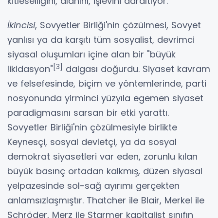
kitleselliğini, alanını, işlevini daraltıyor.
İkincisi
, Sovyetler Birliği'nin çözülmesi, Sovyet
yanlısı ya da karşıtı tüm sosyalist, devrimci
siyasal oluşumları içine alan bir "büyük
[3]
likidasyon"
dalgası doğurdu. Siyaset kavram
ve felsefesinde, biçim ve yöntemlerinde, parti
nosyonunda yirminci yüzyıla egemen siyaset
paradigmasını sarsan bir etki yarattı.
Sovyetler Birliği'nin çözülmesiyle birlikte
Keynesçi, sosyal devletçi, ya da sosyal
demokrat siyasetleri var eden, zorunlu kılan
büyük basınç ortadan kalkmış, düzen siyasal
yelpazesinde sol-sağ ayırımı gerçekten
anlamsızlaşmıştır. Thatcher ile Blair, Merkel ile
Schröder, Merz ile Starmer kapitalist sınıfın