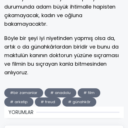
durumunda adam büyük ihtimalle hapisten
çıkamayacak, kadın ve oğluna
bakamayacaktır.
Böyle bir şeyi iyi niyetinden yapmış olsa da,
artık o da günahkârlardan biridir ve bunu da
maktulün kanının doktorun yüzüne sıçraması
ve filmin bu sıçrayan kanla bitmesinden
anlıyoruz.
#bir zamanlar
# anadolu
# film
# arketip
# freud
# günahkâr
YORUMLAR