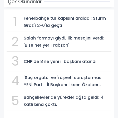
Çok Okunanlar
1
Fenerbahçe tur kapısını araladı: Sturm
Graz'ı 2-0'la geçti
2
Salah formayı giydi, ilk mesajını verdi:
'Bize her yer Trabzon'
3
CHP'de 8 ile yeni il başkanı atandı
4
'Suç örgütü' ve 'rüşvet' soruşturması:
YENİ Partili İl Başkanı İlksen Özalper
gözaltında
5
Bahçelievler'de yürekler ağza geldi: 4
katlı bina çöktü