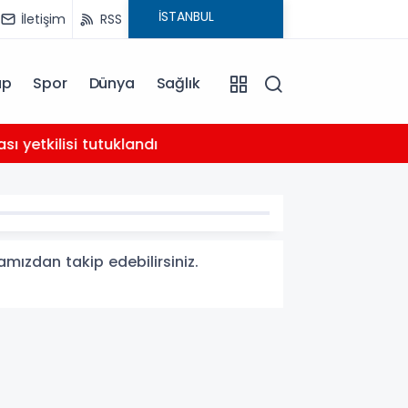
İletişim
RSS
ap
Spor
Dünya
Sağlık
02:21
yetkilisi tutuklandı
AHBAP 
amızdan takip edebilirsiniz.