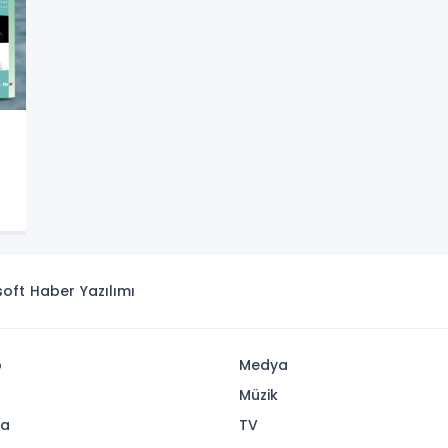
isoft
Haber Yazılımı
p
Medya
Müzik
ya
TV