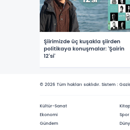
Şiirimizde üç kuşakla şiirden
politikaya konuşmalar: 'Şairin
12'si'
© 2026 Tüm hakları saklıdır. Sistem : Gaz
Kültür-Sanat
Kita
Ekonomi
Spor
Gündem
Dün