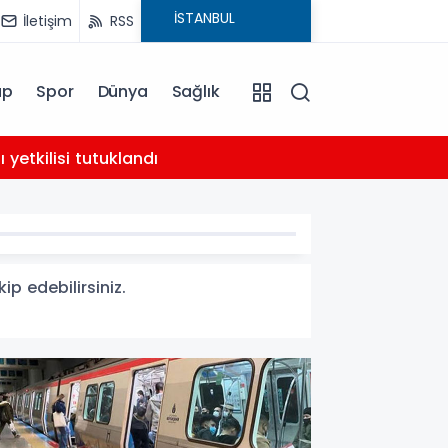
İletişim
RSS
ap
Spor
Dünya
Sağlık
02:21
yetkilisi tutuklandı
AHBAP 
p edebilirsiniz.