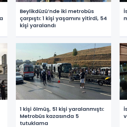
Beylikdüzü’nde iki metrobüs
İ
da
çarpıştı: 1 kişi yaşamını yitirdi, 54
m
kişi yaralandı
1 kişi ölmüş, 51 kişi yaralanmıştı:
İ
Metrobüs kazasında 5
v
tutuklama