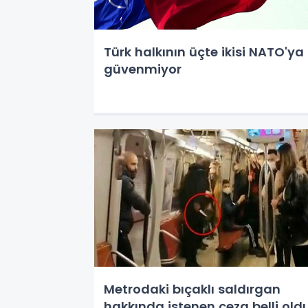
Türk halkının üçte ikisi NATO'ya
güvenmiyor
Metrodaki bıçaklı saldırgan
hakkında istenen ceza belli old