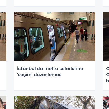
İstanbul'da metro seferlerine
C
'seçim' düzenlemesi
O
b