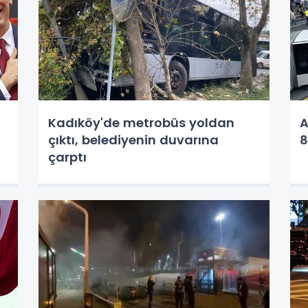
Kadıköy'de metrobüs yoldan
A
çıktı, belediyenin duvarına
8
çarptı