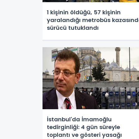
1 kişinin öldüğü, 57 kişinin
yaralandığı metrobüs kazasın
sürücü tutuklandı
İstanbul'da İmamoğlu
tedirginliği: 4 gün süreyle
toplantı ve gösteri yasağı