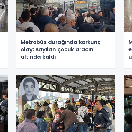
Metrobüs durağında korkunç
M
olay: Bayılan çocuk aracın
e
altında kaldı
u