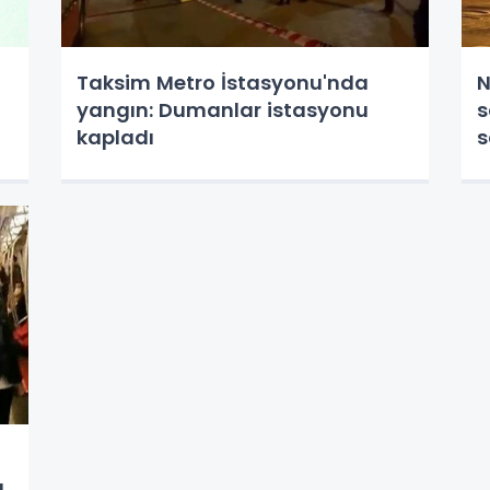
Taksim Metro İstasyonu'nda
N
yangın: Dumanlar istasyonu
s
kapladı
s
u