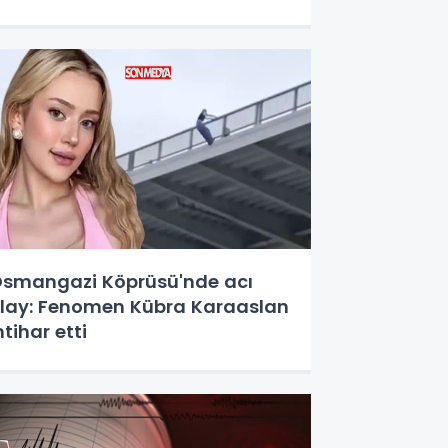
smangazi Köprüsü'nde acı
lay: Fenomen Kübra Karaaslan
ntihar etti