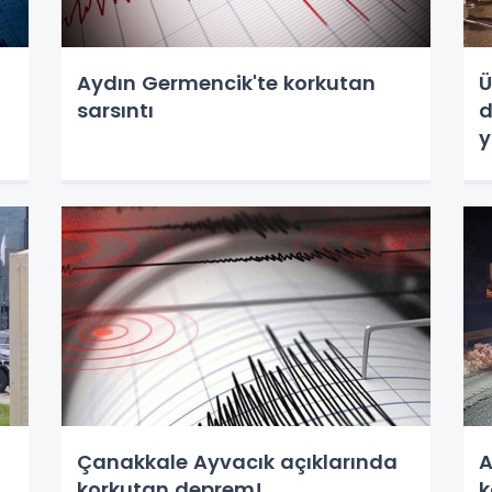
Aydın Germencik'te korkutan
Ü
sarsıntı
d
y
Çanakkale Ayvacık açıklarında
A
korkutan deprem!
k