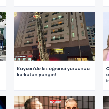
Kayseri'de kız öğrenci yurdunda
O
korkutan yangın!
o
i