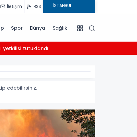
İletişim
RSS
ap
Spor
Dünya
Sağlık
02:21
yetkilisi tutuklandı
AHBAP 
p edebilirsiniz.