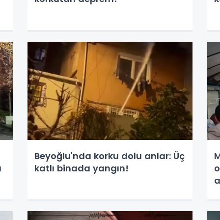
Beyoğlu'nda korku dolu anlar: Üç
M
u
katlı binada yangın!
o
a