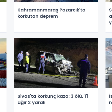
Kahramanmaraş Pazarcık'ta
S
korkutan deprem
a
y
Sivas'ta korkunç kaza: 3 ölü, 1'i
İ
ağır 2 yaralı
m