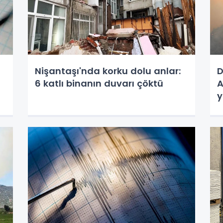
Nişantaşı'nda korku dolu anlar:
D
6 katlı binanın duvarı çöktü
A
y