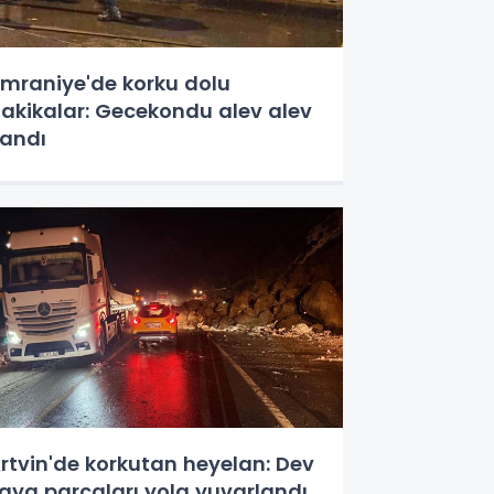
mraniye'de korku dolu
akikalar: Gecekondu alev alev
andı
rtvin'de korkutan heyelan: Dev
aya parçaları yola yuvarlandı