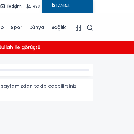
İletişim
RSS
ap
Spor
Dünya
Sağlık
03:16
llah ile görüştü
Bahçel
i sayfamızdan takip edebilirsiniz.