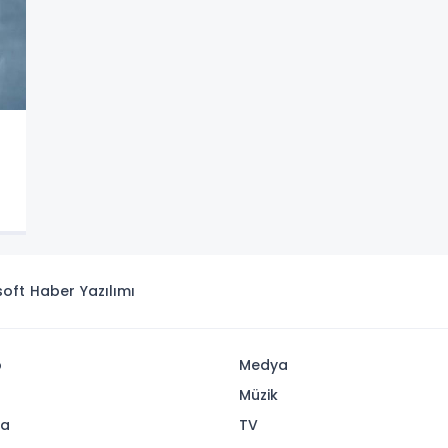
isoft
Haber Yazılımı
p
Medya
Müzik
ya
TV