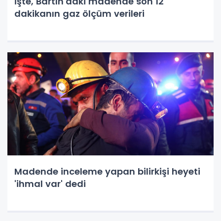
İşte, Bartın'daki madende son 12
dakikanın gaz ölçüm verileri
Madende inceleme yapan bilirkişi heyeti
'ihmal var' dedi