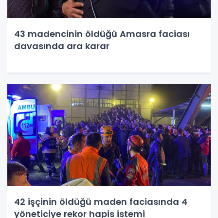
43 madencinin öldüğü Amasra faciası
davasında ara karar
42 işçinin öldüğü maden faciasında 4
yöneticiye rekor hapis istemi