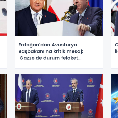
Erdoğan'dan Avusturya
C
Başbakanı'na kritik mesaj:
i
'Gazze'de durum felaket
boyutunda'