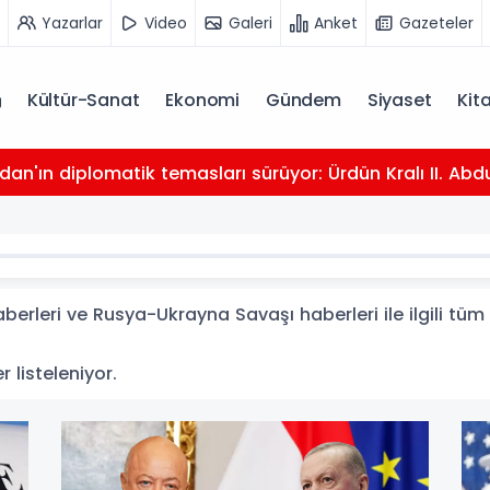
Yazarlar
Video
Galeri
Anket
Gazeteler
Kültür-Sanat
Ekonomi
Gündem
Siyaset
Kit
dan'ın diplomatik temasları sürüyor: Ürdün Kralı II. Abdu
rleri ve Rusya-Ukrayna Savaşı haberleri ile ilgili tüm
 listeleniyor.