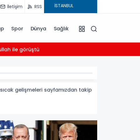
İletişim
RSS
ap
Spor
Dünya
Sağlık
03:16
llah ile görüştü
Bahçel
 sıcak gelişmeleri sayfamızdan takip