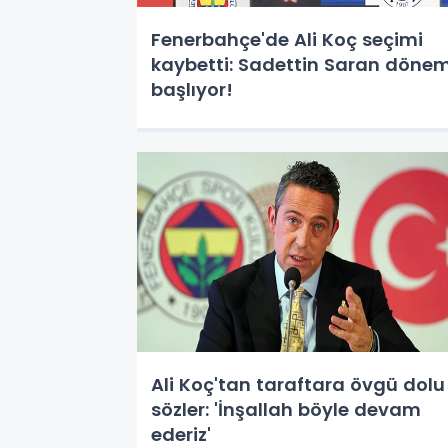
Fenerbahçe'de Ali Koç seçimi
kaybetti: Sadettin Saran dönem
başlıyor!
Ali Koç'tan taraftara övgü dolu
sözler: 'İnşallah böyle devam
ederiz'