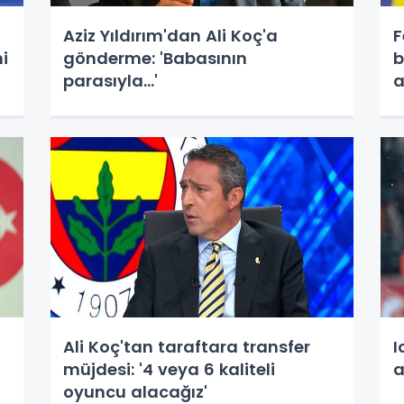
Aziz Yıldırım'dan Ali Koç'a
F
i
gönderme: 'Babasının
b
parasıyla...'
a
Ali Koç'tan taraftara transfer
I
müjdesi: '4 veya 6 kaliteli
a
oyuncu alacağız'