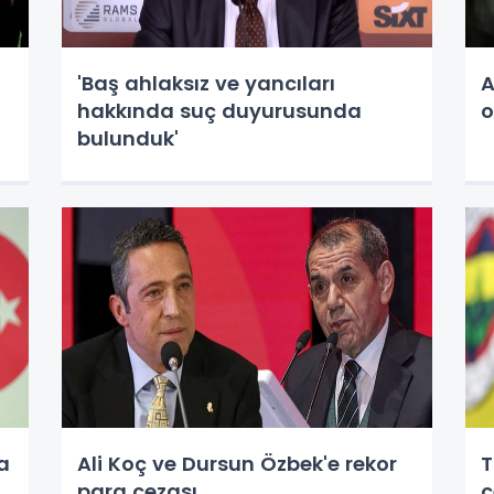
'Baş ahlaksız ve yancıları
A
hakkında suç duyurusunda
o
bulunduk'
a
Ali Koç ve Dursun Özbek'e rekor
T
para cezası
c