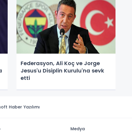
Federasyon, Ali Koç ve Jorge
a
Jesus'u Disiplin Kurulu'na sevk
etti
isoft
Haber Yazılımı
p
Medya