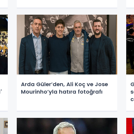
Arda Güler’den, Ali Koç ve Jose
G
'
Mourinho’yla hatıra fotoğrafı
s
c