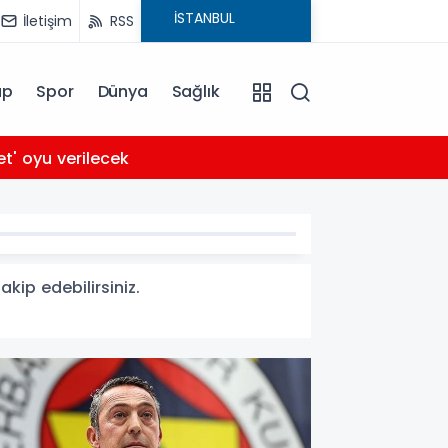
İletişim
RSS
ap
Spor
Dünya
Sağlık
03:56
et' oyu verilecek
Arabe
akip edebilirsiniz.