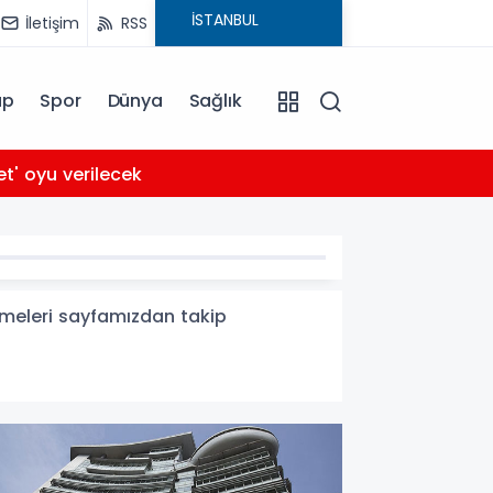
İletişim
RSS
ap
Spor
Dünya
Sağlık
03:56
et' oyu verilecek
Arabe
işmeleri sayfamızdan takip