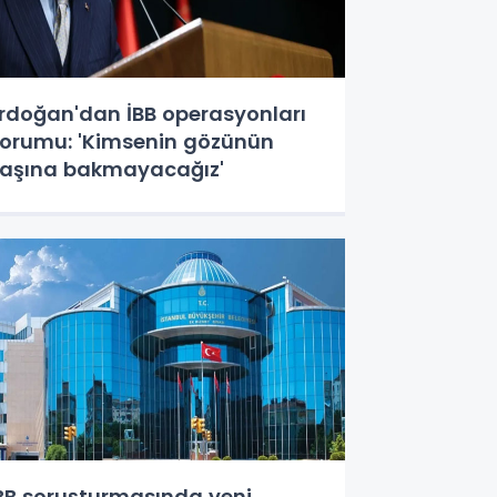
rdoğan'dan İBB operasyonları
orumu: 'Kimsenin gözünün
aşına bakmayacağız'
BB soruşturmasında yeni