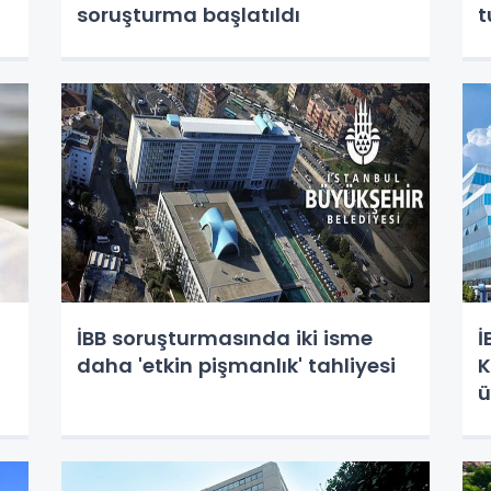
soruşturma başlatıldı
t
İBB soruşturmasında iki isme
İ
daha 'etkin pişmanlık' tahliyesi
K
ü