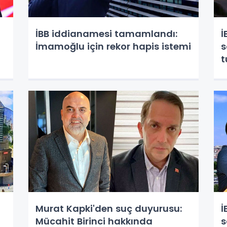
İBB iddianamesi tamamlandı:
İ
İmamoğlu için rekor hapis istemi
s
t
Murat Kapki'den suç duyurusu:
İ
Mücahit Birinci hakkında
s