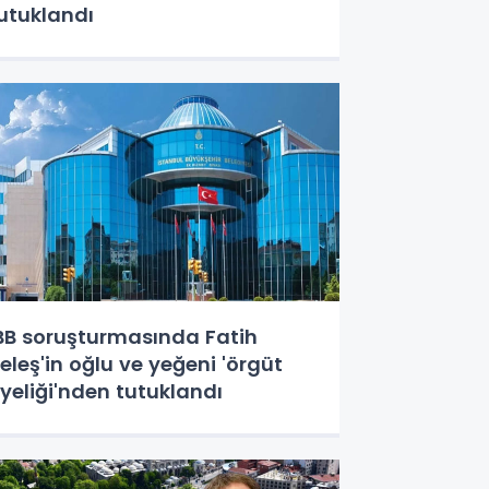
utuklandı
BB soruşturmasında Fatih
eleş'in oğlu ve yeğeni 'örgüt
yeliği'nden tutuklandı