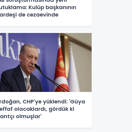
utuklama: Kulüp başkanının
ardeşi de cezaevinde
rdoğan, CHP'ye yüklendi: 'Güya
effaf olacaklardı, gördük ki
antçı olmuşlar'