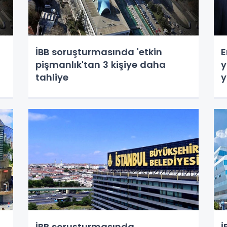
İBB soruşturmasında 'etkin
E
pişmanlık'tan 3 kişiye daha
y
tahliye
y
İBB soruşturmasında
İ