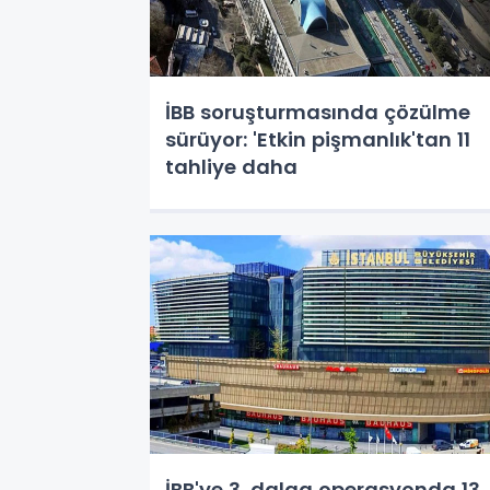
İBB soruşturmasında çözülme
sürüyor: 'Etkin pişmanlık'tan 11
tahliye daha
İBB'ye 3. dalga operasyonda 13