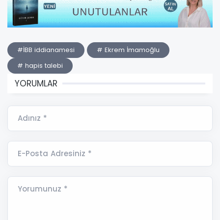
#İBB iddianamesi
# Ekrem İmamoğlu
# hapis talebi
YORUMLAR
Adınız *
E-Posta Adresiniz *
Yorumunuz *