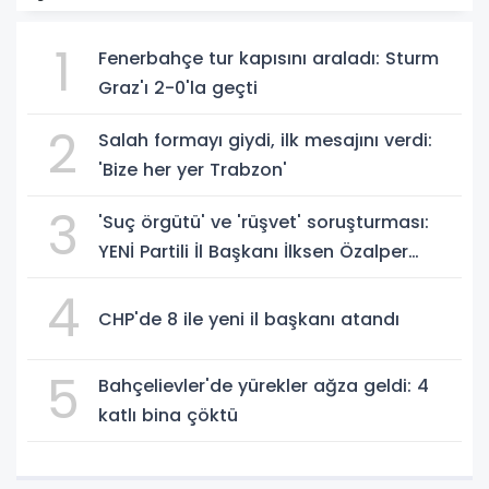
1
Fenerbahçe tur kapısını araladı: Sturm
Graz'ı 2-0'la geçti
2
Salah formayı giydi, ilk mesajını verdi:
'Bize her yer Trabzon'
3
'Suç örgütü' ve 'rüşvet' soruşturması:
YENİ Partili İl Başkanı İlksen Özalper
gözaltında
4
CHP'de 8 ile yeni il başkanı atandı
5
Bahçelievler'de yürekler ağza geldi: 4
katlı bina çöktü