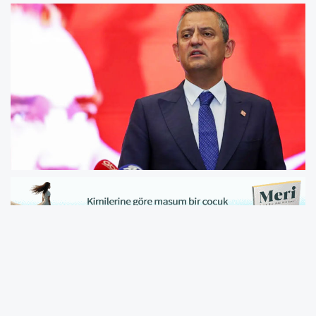
İBB iddianamesi 237 gün sonra
tamamlandı