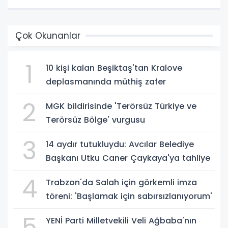
Çok Okunanlar
1
10 kişi kalan Beşiktaş'tan Kralove
deplasmanında müthiş zafer
2
MGK bildirisinde 'Terörsüz Türkiye ve
Terörsüz Bölge' vurgusu
3
14 aydır tutukluydu: Avcılar Belediye
Başkanı Utku Caner Çaykaya'ya tahliye
4
Trabzon'da Salah için görkemli imza
töreni: 'Başlamak için sabırsızlanıyorum'
5
YENİ Parti Milletvekili Veli Ağbaba'nın