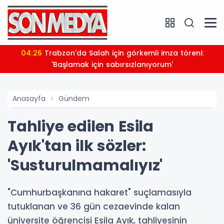
04:26
Trabzon'da Salah için görkemli imza töreni:
'Başlamak için sabırsızlanıyorum'
Anasayfa
Gündem
Tahliye edilen Esila
Ayık'tan ilk sözler:
'Susturulmamalıyız'
"Cumhurbaşkanına hakaret" suçlamasıyla
tutuklanan ve 36 gün cezaevinde kalan
üniversite öğrencisi Esila Ayık, tahliyesinin