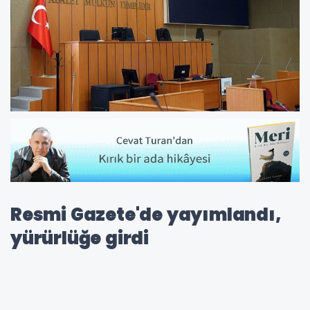
Resmi Gazete'de yayımlandı,
yürürlüğe girdi
Antalya, Diyarbakır ve Kayseri'de Bölge İdare
Mahkemelerinin kurulmasına ve yargı
çevrelerinin belirlenmesine ilişkin karar, Resmi