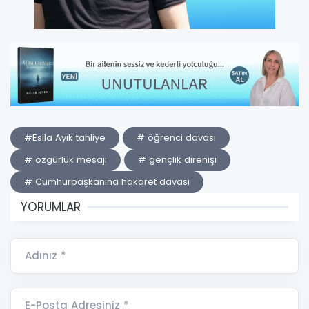
#Esila Ayık tahliye
# öğrenci davası
# özgürlük mesajı
# gençlik direnişi
# Cumhurbaşkanına hakaret davası
YORUMLAR
Adınız *
E-Posta Adresiniz *