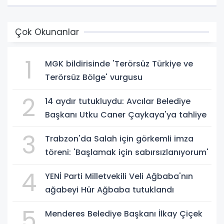
Çok Okunanlar
1
MGK bildirisinde 'Terörsüz Türkiye ve
Terörsüz Bölge' vurgusu
2
14 aydır tutukluydu: Avcılar Belediye
Başkanı Utku Caner Çaykaya'ya tahliye
3
Trabzon'da Salah için görkemli imza
töreni: 'Başlamak için sabırsızlanıyorum'
4
YENİ Parti Milletvekili Veli Ağbaba'nın
ağabeyi Hür Ağbaba tutuklandı
5
Menderes Belediye Başkanı İlkay Çiçek