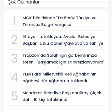
Çok Okunanlar
1
MGK bildirisinde 'Terörsüz Türkiye ve
Terörsüz Bölge' vurgusu
2
14 aydır tutukluydu: Avcılar Belediye
Başkanı Utku Caner Çaykaya'ya tahliye
3
Trabzon'da Salah için görkemli imza
töreni: 'Başlamak için sabırsızlanıyorum'
4
YENİ Parti Milletvekili Veli Ağbaba'nın
ağabeyi Hür Ağbaba tutuklandı
5
Menderes Belediye Başkanı İlkay Çiçek
dahil 10 kişi tutuklandı