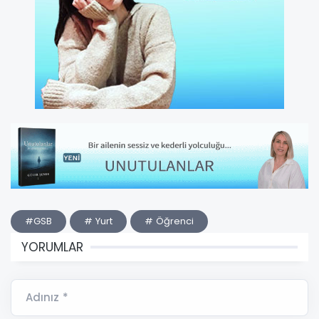
#GSB
# Yurt
# Öğrenci
YORUMLAR
Adınız *