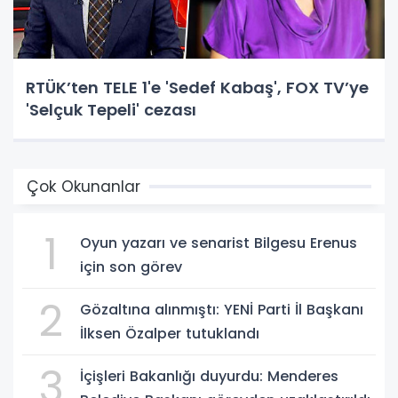
RTÜK’ten TELE 1'e 'Sedef Kabaş', FOX TV’ye
'Selçuk Tepeli' cezası
Çok Okunanlar
1
Oyun yazarı ve senarist Bilgesu Erenus
için son görev
2
Gözaltına alınmıştı: YENİ Parti İl Başkanı
İlksen Özalper tutuklandı
3
İçişleri Bakanlığı duyurdu: Menderes