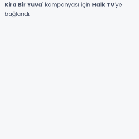
Kira Bir Yuva
' kampanyası için
Halk TV
'ye
bağlandı.
İzmir Büyükşehir Belediyesi'ne ve Halk TV'ye
teşekkür eden Kılıçdaroğlu, şöyle konuştu:
Bugün 3 kez deprem bölgesine gittim.
İnsan oraya gittiği zaman, acıları bizzat
dinlediğiniz zaman bu tür kampanyaların
değeri çok daha iyi anlaşılıyor.
"Bölgede vatandaşlarımız
evsiz kalmış durumda"
Şu gerçeği hepimiz biliyoruz. Bölgede
vatandaşlarımız evsiz kalmış durumda.