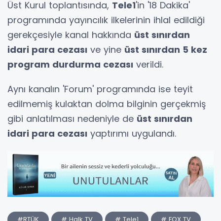
Üst Kurul toplantısında,
Tele1
'in '18 Dakika'
programında yayıncılık ilkelerinin ihlal edildiği
gerekçesiyle kanal hakkında
üst sınırdan
idari para cezası
ve yine
üst sınırdan 5 kez
program durdurma cezası
verildi.
Aynı kanalın 'Forum' programında ise teyit
edilmemiş kulaktan dolma bilginin gerçekmiş
gibi anlatılması nedeniyle de
üst sınırdan
idari para cezası
yaptırımı uygulandı.
#RTÜK
# Halk TV
# Tele1
# FOX TV