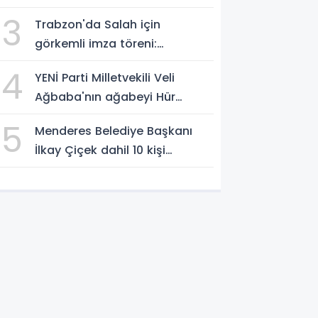
Çaykaya'ya tahliye
3
Trabzon'da Salah için
görkemli imza töreni:
'Başlamak için
4
YENİ Parti Milletvekili Veli
sabırsızlanıyorum'
Ağbaba'nın ağabeyi Hür
Ağbaba tutuklandı
5
Menderes Belediye Başkanı
İlkay Çiçek dahil 10 kişi
tutuklandı