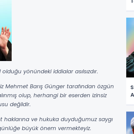
T
 olduğu yönündeki iddialar asılsızdır.
miz Mehmet Barış Günger tarafından özgün
S
A
lınmış olup, herhangi bir eserden izinsiz
su değildir.
kiyet haklarına ve hukuka duyduğumuz saygı
zgünlüğe büyük önem vermekteyiz.