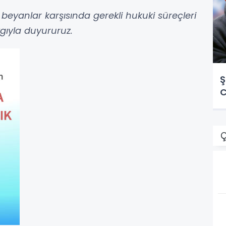
beyanlar karşısında gerekli hukuki süreçleri
gıyla duyururuz.
Ş
C
Ç