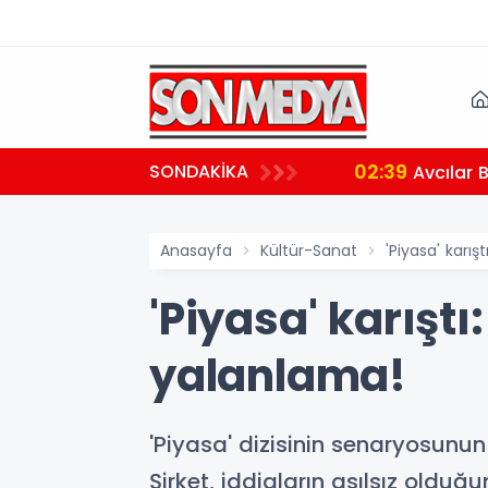
02:39
SONDAKİKA
aralı
Avcılar 
Anasayfa
Kültür-Sanat
'Piyasa' karış
'Piyasa' karıştı
yalanlama!
'Piyasa' dizisinin senaryosunun
Şirket, iddiaların asılsız olduğ