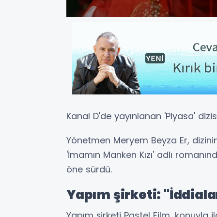
Kanal D'de yayınlanan 'Piyasa' dizisi
Yönetmen Meryem Beyza Er, dizini
'İmamın Manken Kızı' adlı romanında
öne sürdü.
Yapım şirketi: "İddialar
Yapım şirketi Pastel Film, konuyla i