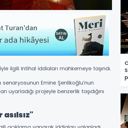
C
yle ilgili intihal iddiaları mahkemeye taşındı.
S
p
n senaryosunun Emine Şenlikoğlu’nun
n uyarladığı projeyle benzerlik taşıdığını
 asılsız"
lgili açıklama yaparak iddiaları yalanladı.