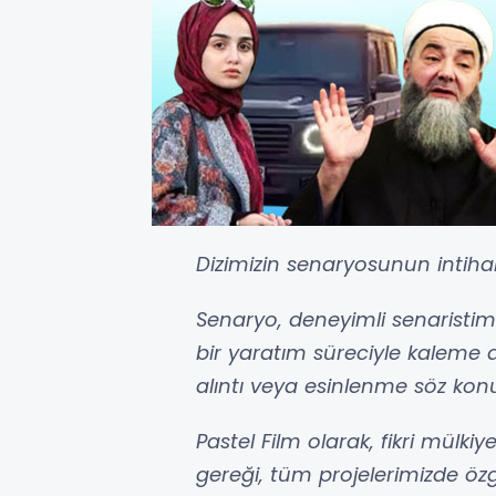
Dizimizin senaryosunun intihal
Senaryo, deneyimli senaristi
bir yaratım süreciyle kaleme a
alıntı veya esinlenme söz konu
Pastel Film olarak, fikri mül
gereği, tüm projelerimizde ö