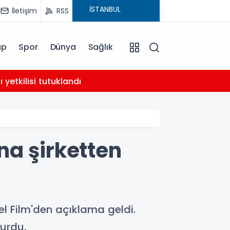
İletişim
RSS
ap
Spor
Dünya
Sağlık
02:21
yetkilisi tutuklandı
AHBAP 
ına şirketten
el Film'den açıklama geldi.
yurdu.