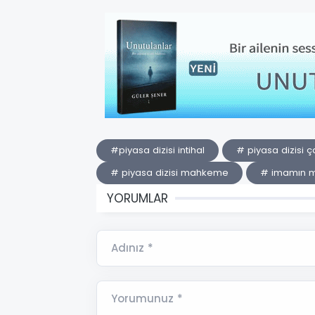
#piyasa dizisi intihal
# piyasa dizisi ça
# piyasa dizisi mahkeme
# imamın m
YORUMLAR
Adınız *
Yorumunuz *