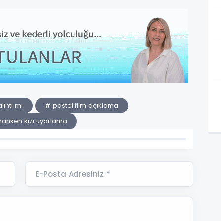
lıntı mı
# pastel film açıklama
anken kızı uyarlama
E-Posta Adresiniz *