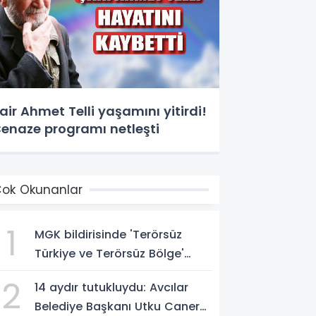
air Ahmet Telli yaşamını yitirdi!
enaze programı netleşti
ok Okunanlar
1
MGK bildirisinde 'Terörsüz
Türkiye ve Terörsüz Bölge'
vurgusu
2
14 aydır tutukluydu: Avcılar
Belediye Başkanı Utku Caner