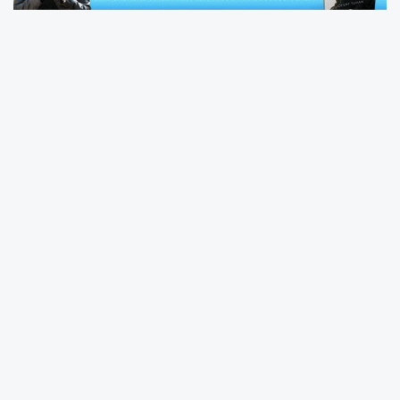
Dışişleri Bakanlığı kaynaklarından alınan bilgiye
göre, Bakan Hakan Fidan, Ürdün Dışişleri
Bakanı Ayman Safadi ile bugün bir telefon
görüşmesi gerçekleştirdi.
Gündem Filistin
Görüşmenin ana gündem maddesini
bölgedeki sıcak gelişmeler oluşturdu.
Bakan Fidan ve Safadi, Filistin'le ilgili son
gelişmeleri değerlendirerek karşılıklı görüş
alışverişinde bulundu.