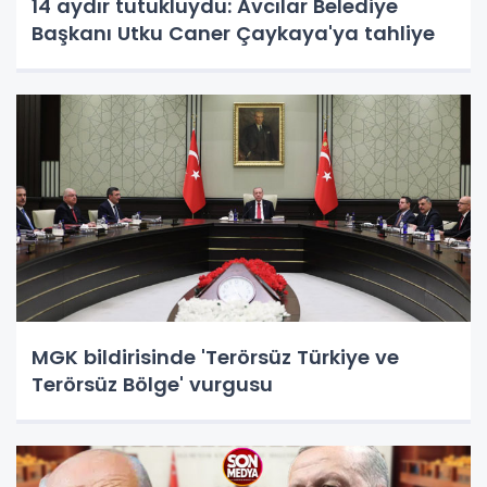
14 aydır tutukluydu: Avcılar Belediye
Başkanı Utku Caner Çaykaya'ya tahliye
MGK bildirisinde 'Terörsüz Türkiye ve
Terörsüz Bölge' vurgusu