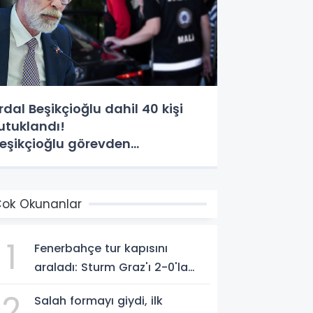
rdal Beşikçioğlu dahil 40 kişi
utuklandı!
eşikçioğlu görevden
zaklaştırıldı
ok Okunanlar
1
Fenerbahçe tur kapısını
araladı: Sturm Graz'ı 2-0'la
geçti
2
Salah formayı giydi, ilk