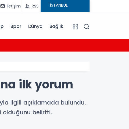
İletişim
RSS
ap
Spor
Dünya
Sağlık
02:36
'Suç 
na ilk yorum
la ilgili açıklamada bulundu.
 olduğunu belirtti.