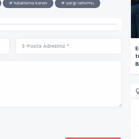
# tutuklama kararı
# yargı reformu
E-Posta Adresiniz *
E
t
B
u
Ç