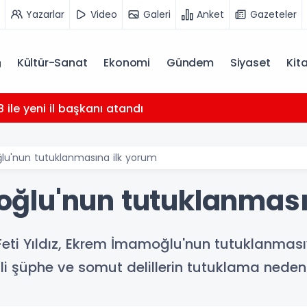
Yazarlar
Video
Galeri
Anket
Gazeteler
Kültür-Sanat
Ekonomi
Gündem
Siyaset
Kit
 ile yeni il başkanı atandı
u'nun tutuklanmasına ilk yorum
ğlu'nun tutuklanması
ti Yıldız, Ekrem İmamoğlu'nun tutuklanmasıy
li şüphe ve somut delillerin tutuklama nedeni