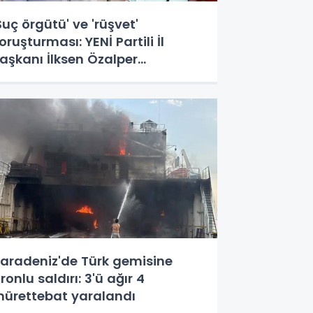
Suç örgütü' ve 'rüşvet'
oruşturması: YENİ Partili İl
aşkanı İlksen Özalper
özaltında
aradeniz'de Türk gemisine
ronlu saldırı: 3'ü ağır 4
ürettebat yaralandı