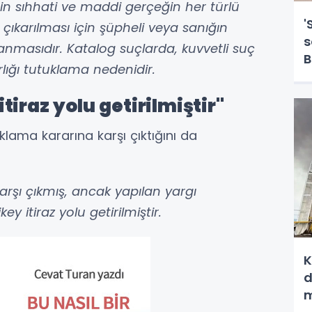
n sıhhati ve maddi gerçeğin her türlü
'
çıkarılması için şüpheli veya sanığın
s
tlanmasıdır. Katalog suçlarda, kuvvetli suç
B
rlığı tutuklama nedenidir.
g
iraz yolu getirilmiştir"
tuklama kararına karşı çıktığını da
 karşı çıkmış, ancak yapılan yargı
y itiraz yolu getirilmiştir.
K
d
m