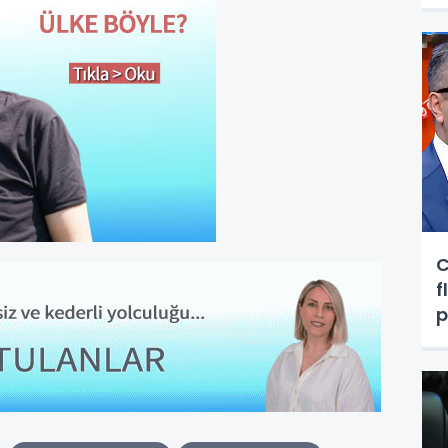
C
f
p
g