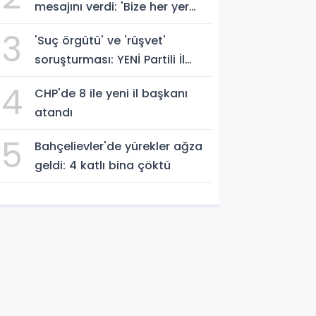
mesajını verdi: 'Bize her yer
Trabzon'
3
'Suç örgütü' ve 'rüşvet'
soruşturması: YENİ Partili İl
Başkanı İlksen Özalper
4
CHP'de 8 ile yeni il başkanı
gözaltında
atandı
5
Bahçelievler'de yürekler ağza
geldi: 4 katlı bina çöktü