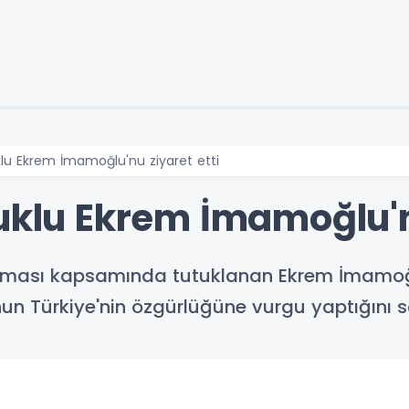
klu Ekrem İmamoğlu'nu ziyaret etti
uklu Ekrem İmamoğlu'n
urması kapsamında tutuklanan Ekrem İmamoğlu'n
 Türkiye'nin özgürlüğüne vurgu yaptığını sö