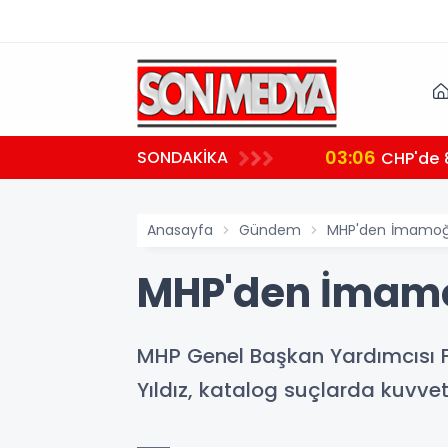
03:06
SONDAKİKA
CHP'de 8
Anasayfa
Gündem
MHP'den İmamoğl
MHP'den İmamo
MHP Genel Başkan Yardımcısı Fe
Yıldız, katalog suçlarda kuvvet