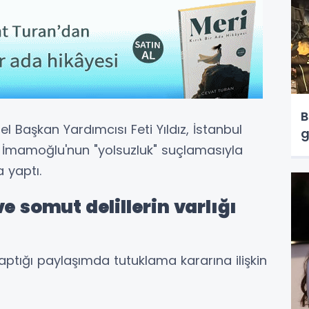
B
el Başkan Yardımcısı Feti Yıldız, İstanbul
g
 İmamoğlu'nun "yolsuzluk" suçlamasıyla
 yaptı.
e somut delillerin varlığı
ptığı paylaşımda tutuklama kararına ilişkin