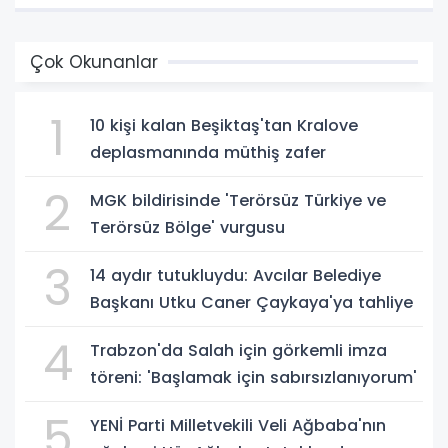
Çok Okunanlar
1
10 kişi kalan Beşiktaş'tan Kralove
deplasmanında müthiş zafer
2
MGK bildirisinde 'Terörsüz Türkiye ve
Terörsüz Bölge' vurgusu
3
14 aydır tutukluydu: Avcılar Belediye
Başkanı Utku Caner Çaykaya'ya tahliye
4
Trabzon'da Salah için görkemli imza
töreni: 'Başlamak için sabırsızlanıyorum'
5
YENİ Parti Milletvekili Veli Ağbaba'nın