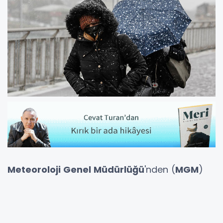
Meteoroloji Genel Müdürlüğü
'nden (
MGM
)
yapılan yazılı açıklamaya göre,
Balkanlar
üzerinden gelmesi beklenen
soğuk ve yağışlı
hava
, 22 Ocak Cumartesi gününden itibaren