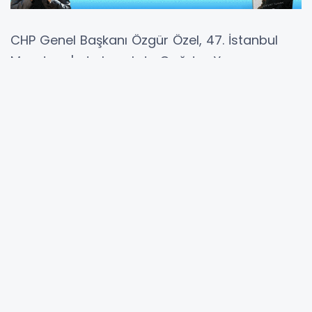
CHP Genel Başkanı Özgür Özel, 47. İstanbul
Maratonu'nda bu yıl da Çağdaş Yaşamı
Destekleme Derneği (ÇYDD) adına koşacağını
açıkladı.
Özel, "Bu yıl 2 Kasım'da o mirasa sahip
çıkarak, her çocuğun eğitimde fırsat eşitliğine
sahip olabilmesi için koşacağım. Siyasi
davalarla, suçsuz yere hapiste yatan ve
büyük bir kötülüğe maruz kalan yol
arkadaşlarımız adına da 'iyilik' için koşacağım"
ifadelerini kullandı.
"Türkan Saylan'ın mirası