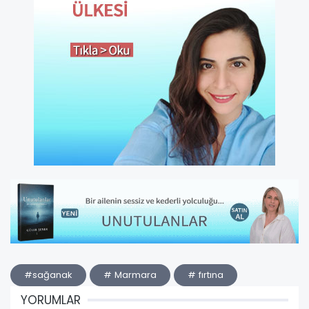
#sağanak
# Marmara
# fırtına
YORUMLAR