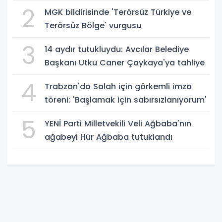
2
MGK bildirisinde 'Terörsüz Türkiye ve
Terörsüz Bölge' vurgusu
3
14 aydır tutukluydu: Avcılar Belediye
Başkanı Utku Caner Çaykaya'ya tahliye
4
Trabzon'da Salah için görkemli imza
töreni: 'Başlamak için sabırsızlanıyorum'
5
YENİ Parti Milletvekili Veli Ağbaba'nın
ağabeyi Hür Ağbaba tutuklandı