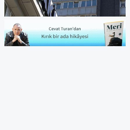
Önemli davalarda görevli
isimler değişti
Hakimler ve Savcılar Kurulu'nun (HSK) adli ve
idari yargıya ilişkin kritik atamalar yaptığı
kararnameye göre, İstanbul Büyükşehir
Belediye (İBB) Başkanı Ekrem İmamoğlu'nun
diplomasını iptal eden İstanbul Üniversitesi'ne
karşı açılan davaya bakan İstanbul 5. İdare