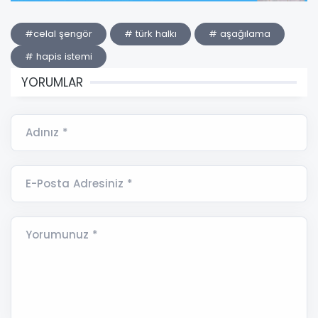
#celal şengör
# türk halkı
# aşağılama
# hapis istemi
YORUMLAR
Adınız *
E-Posta Adresiniz *
Yorumunuz *