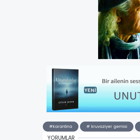
#karantina
# kruvaziyer gemisi
YORUMLAR