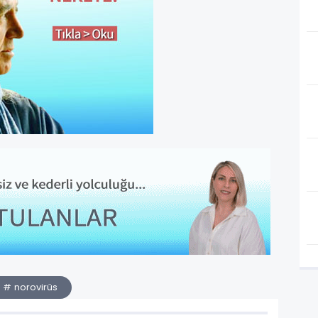
# norovirüs