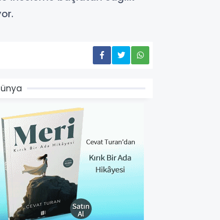
or.
Dünya