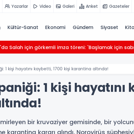
Yazarlar
Video
Galeri
Anket
Gazeteler
Kültür-Sanat
Ekonomi
Gündem
Siyaset
Kit
da Salah için görkemli imza töreni: 'Başlamak için sabı
: 1 kişi hayatını kaybetti, 1700 kişi karantina altında!
aniği: 1 kişi hayatını 
altında!
mirleyen bir kruvaziyer gemisinde, bir yolcu
rine karantina kararı alındı. Norovirüs şüphes