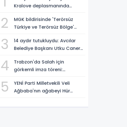
1
Kralove deplasmanında
müthiş zafer
2
MGK bildirisinde 'Terörsüz
Türkiye ve Terörsüz Bölge'
vurgusu
3
14 aydır tutukluydu: Avcılar
Belediye Başkanı Utku Caner
Çaykaya'ya tahliye
4
Trabzon'da Salah için
görkemli imza töreni:
'Başlamak için
5
YENİ Parti Milletvekili Veli
sabırsızlanıyorum'
Ağbaba'nın ağabeyi Hür
Ağbaba tutuklandı