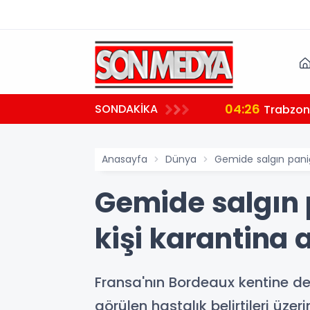
04:26
SONDAKİKA
ndı
Trabzon'
Anasayfa
Dünya
Gemide salgın paniği
Gemide salgın p
kişi karantina 
Fransa'nın Bordeaux kentine de
görülen hastalık belirtileri üze