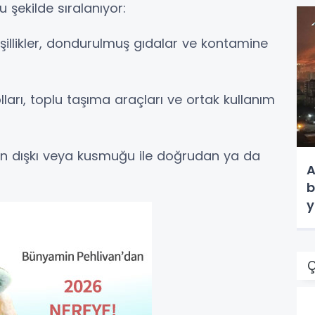
u şekilde sıralanıyor:
illikler, dondurulmuş gıdalar ve kontamine
lları, toplu taşıma araçları ve ortak kullanım
in dışkı veya kusmuğu ile doğrudan ya da
A
b
y
Ç