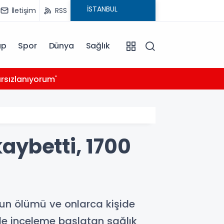
İletişim
RSS
ap
Spor
Dünya
Sağlık
03:39
rsızlanıyorum'
14 ay
kaybetti, 1700
nun ölümü ve onlarca kişide
iyle inceleme başlatan sağlık