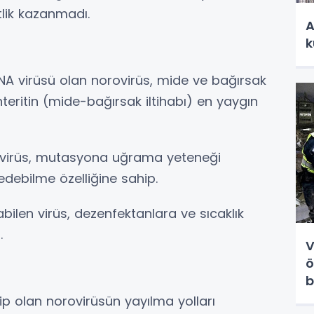
lik kazanmadı.
A
k
RNA virüsü olan norovirüs, mide ve bağırsak
teritin (mide-bağırsak iltihabı) en yaygın
 bu virüs, mutasyona uğrama yeteneği
edebilme özelliğine sahip.
bilen virüs, dezenfektanlara ve sıcaklık
.
V
ö
b
ip olan norovirüsün yayılma yolları