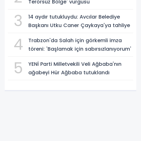
Terörsüz Bölge' vurgusu
3
14 aydır tutukluydu: Avcılar Belediye
Başkanı Utku Caner Çaykaya'ya tahliye
4
Trabzon'da Salah için görkemli imza
töreni: 'Başlamak için sabırsızlanıyorum'
5
YENİ Parti Milletvekili Veli Ağbaba'nın
ağabeyi Hür Ağbaba tutuklandı