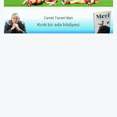
Final müsabakası 4 gün sonra
Türkiye'nin kaderini belirleyecek olan büyük
final, 31 Mart Salı günü gerçekleştirilecek.
Kosova'nın ev sahipliğinde düzenlenecek
karşılaşmanın başlama düdüğü saat 21.45'te
çalacak.