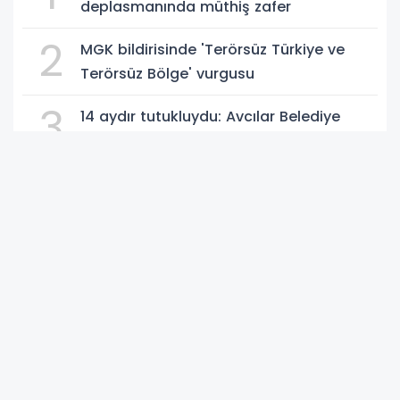
deplasmanında müthiş zafer
2
MGK bildirisinde 'Terörsüz Türkiye ve
Terörsüz Bölge' vurgusu
3
14 aydır tutukluydu: Avcılar Belediye
Başkanı Utku Caner Çaykaya'ya tahliye
4
Trabzon'da Salah için görkemli imza
töreni: 'Başlamak için sabırsızlanıyorum'
5
YENİ Parti Milletvekili Veli Ağbaba'nın
ağabeyi Hür Ağbaba tutuklandı