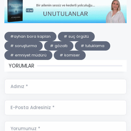
#ayhan bora kaplan
# suç örgütü
# soruşturma
# gözaltı
# tutuklama
# emniyet müdürü
# komiser
YORUMLAR
Adınız *
E-Posta Adresiniz *
Yorumunuz *