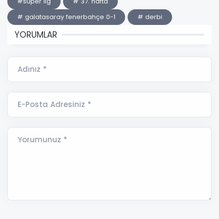
#süper lig
# 37. hafta
# galatasaray fenerbahçe 0-1
# derbi
YORUMLAR
Adınız *
E-Posta Adresiniz *
Yorumunuz *