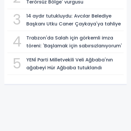
Terörsüz Bölge' vurgusu
3
14 aydır tutukluydu: Avcılar Belediye
Başkanı Utku Caner Çaykaya'ya tahliye
4
Trabzon'da Salah için görkemli imza
töreni: 'Başlamak için sabırsızlanıyorum'
5
YENİ Parti Milletvekili Veli Ağbaba'nın
ağabeyi Hür Ağbaba tutuklandı