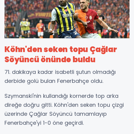
Köhn'den seken topu Çağlar
Söyüncü önünde buldu
71. dakikaya kadar isabetli şutun olmadığı
derbide golü bulan Fenerbahçe oldu.
Szymanski'nin kullandığı kornerde top arka
direğe doğru gitti. Köhn'den seken topu çizgi
üzerinde Çağlar Söyüncü tamamlayıp
Fenerbahçe'yi 1-0 öne geçirdi.