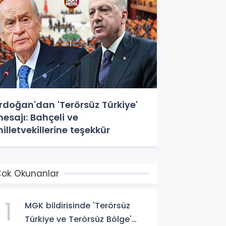
rdoğan'dan 'Terörsüz Türkiye'
esajı: Bahçeli ve
illetvekillerine teşekkür
ok Okunanlar
1
MGK bildirisinde 'Terörsüz
Türkiye ve Terörsüz Bölge'