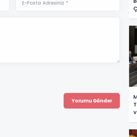
B
E-Posta Adresiniz *
Ç
M
T
v