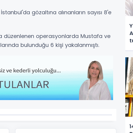
stanbul'da gözaltına alınanların sayısı 8'e
Y
A
at'ta düzenlenen operasyonlarda Mustafa ve
t
arında bulunduğu 6 kişi yakalanmıştı.
1