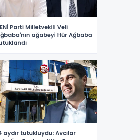
ENİ Parti Milletvekili Veli
ğbaba'nın ağabeyi Hür Ağbaba
utuklandı
4 aydır tutukluydu: Avcılar