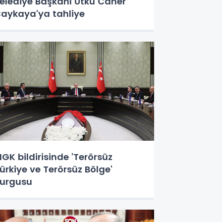
elediye Başkanı Utku Caner
aykaya'ya tahliye
GK bildirisinde 'Terörsüz
ürkiye ve Terörsüz Bölge'
urgusu