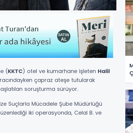
M
de (
KKTC
) otel ve kumarhane işleten
Halil
Ç
aracındayken çapraz ateşe tutularak
aşlatılan soruşturma sürüyor.
ize Suçlarla Mücadele Şube Müdürlüğü
zenlediği iki operasyonda, Celal B. ve