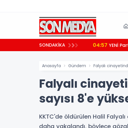
04:57
SONDAKİKA
YENİ Par
Anasayfa
Gündem
Falyalı cinayetind
Falyalı cinayet
sayısı 8'e yüks
KKTC'de öldürülen Halil Falyalı
daha yakalandı, böylece gözaltı