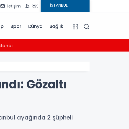
İletişim
RSS
ap
Spor
Dünya
Sağlık
04:26
klandı
Trabz
ndı: Gözaltı
stanbul ayağında 2 şüpheli