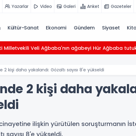
Yazarlar
Video
Galeri
Anket
Gazeteler
Kültür-Sanat
Ekonomi
Gündem
Siyaset
Kit
ti Milletvekili Veli Ağbaba'nın ağabeyi Hür Ağbaba tutu
e 2 kişi daha yakalandı: Gözaltı sayısı 8'e yükseldi
inde 2 kişi daha yakala
eldi
 cinayetine ilişkin yürütülen soruşturmanın İ
 sayısı 8'e yükseldi.