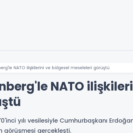
erg'le NATO ilişkilerini ve bölgesel meseleleri görüştü
nberg'le NATO ilişkiler
üştü
 70'inci yılı vesilesiyle Cumhurbaşkanı Erdoğa
n görüşmesi gerçekleşti.