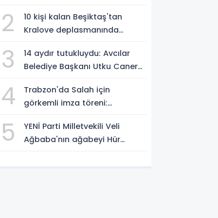
vurgusu
2
10 kişi kalan Beşiktaş'tan
Kralove deplasmanında
müthiş zafer
3
14 aydır tutukluydu: Avcılar
Belediye Başkanı Utku Caner
Çaykaya'ya tahliye
4
Trabzon'da Salah için
görkemli imza töreni:
'Başlamak için
5
YENİ Parti Milletvekili Veli
sabırsızlanıyorum'
Ağbaba'nın ağabeyi Hür
Ağbaba tutuklandı