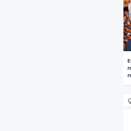
E
m
m
Ç