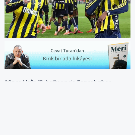
Süper Lig
'in 12. haftasında
Fenerbahçe
,
sahasında Kayserispor ile karşılaştı.
Sarı-lacivertliler rakibini 4-2 mağlup ederek
şampiyonluk yarışında Galatasaray'la
arasındaki puan farkını 1'e indirdi.