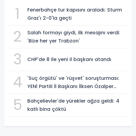
1
Fenerbahçe tur kapısını araladı: Sturm
Graz'ı 2-0'la geçti
2
Salah formayı giydi, ilk mesajını verdi:
'Bize her yer Trabzon'
3
CHP'de 8 ile yeni il başkanı atandı
4
'Suç örgütü' ve 'rüşvet' soruşturması:
YENİ Partili İl Başkanı İlksen Özalper
gözaltında
5
Bahçelievler'de yürekler ağza geldi: 4
katlı bina çöktü