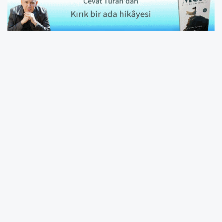
2026 FIFA Dünya Kupası D Grubu ikinci hafta
maçında A Milli Takım, Paraguay karşısında
tamam ya da devam mücadelesine çıktı.
San Francisco Bay Area Stadı’nda oynanan
karşılaşma, Paraguay’ın 1-0’lık üstünlüğüyle
sona erdi. Maç boyunca birçok pozisyona
giren milliler, aradığı golü bulamayınca
turnuvaya erken veda etti.
24 yıl sonra Dünya Kupası’na katılan A Milli
Takım’da futbolcular, son düdüğün ardından
büyük üzüntü yaşadı. Birçok oyuncunun