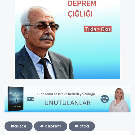
#düzce
# deprem
# afad