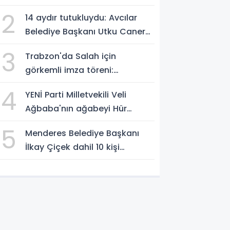
vurgusu
2
14 aydır tutukluydu: Avcılar
Belediye Başkanı Utku Caner
Çaykaya'ya tahliye
3
Trabzon'da Salah için
görkemli imza töreni:
'Başlamak için
4
YENİ Parti Milletvekili Veli
sabırsızlanıyorum'
Ağbaba'nın ağabeyi Hür
Ağbaba tutuklandı
5
Menderes Belediye Başkanı
İlkay Çiçek dahil 10 kişi
tutuklandı