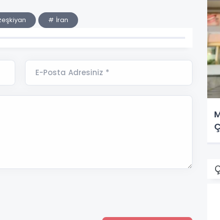
eşkiyan
# İran
E-Posta Adresiniz *
M
Ç
Ç