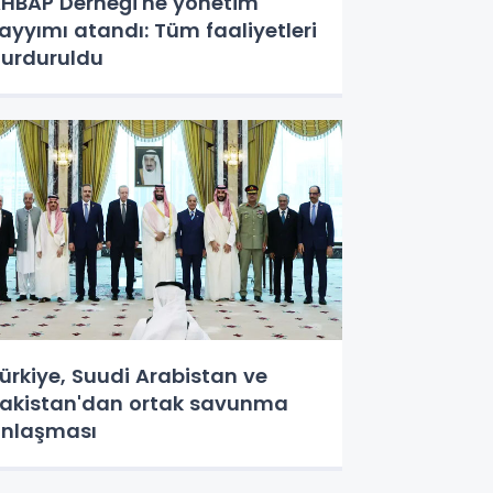
HBAP Derneği'ne yönetim
ayyımı atandı: Tüm faaliyetleri
urduruldu
ürkiye, Suudi Arabistan ve
akistan'dan ortak savunma
nlaşması