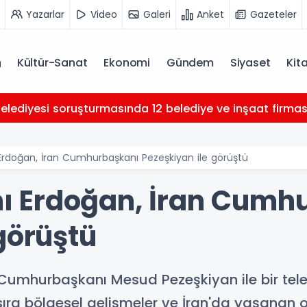
Yazarlar
Video
Galeri
Anket
Gazeteler
Kültür-Sanat
Ekonomi
Gündem
Siyaset
Kit
Belediyesi soruşturmasında 12 belediye ve inşaat firması 
doğan, İran Cumhurbaşkanı Pezeşkiyan ile görüştü
 Erdoğan, İran Cumh
görüştü
umhurbaşkanı Mesud Pezeşkiyan ile bir telef
ı sıra bölgesel gelişmeler ve İran'da yaşanan ol