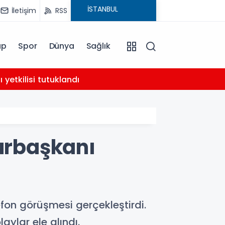
İletişim
RSS
ap
Spor
Dünya
Sağlık
02:21
yetkilisi tutuklandı
AHBAP 
urbaşkanı
on görüşmesi gerçekleştirdi.
aylar ele alındı.