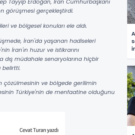
ep Tayyip Erdoğan, İran Cumhurbaşkanı
on görüşmesi gerçekleştirdi.
işkileri ve bölgesel konuları ele aldı.
A
mede, İran'da yaşanan hadiseleri
s
i
nin İran'ın huzur ve istikrarını
t
n'a dış müdahale senaryolarına hiçbir
elirtti.
 çözülmesinin ve bölgede gerilimin
sinin Türkiye'nin de menfaatine olduğunu