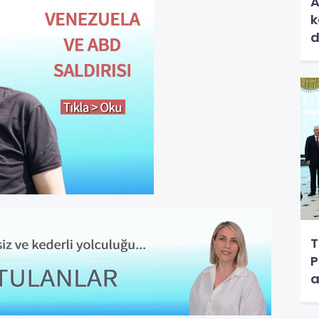
A
k
d
T
P
a