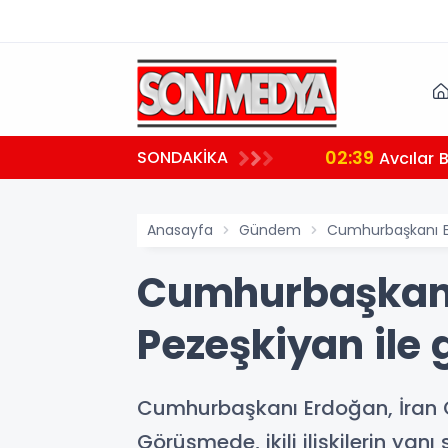
02:39
SONDAKİKA
aralı
Avcılar 
Anasayfa
Gündem
Cumhurbaşkanı Er
Cumhurbaşkanı
Pezeşkiyan ile 
Cumhurbaşkanı Erdoğan, İran C
Görüşmede, ikili ilişkilerin yan