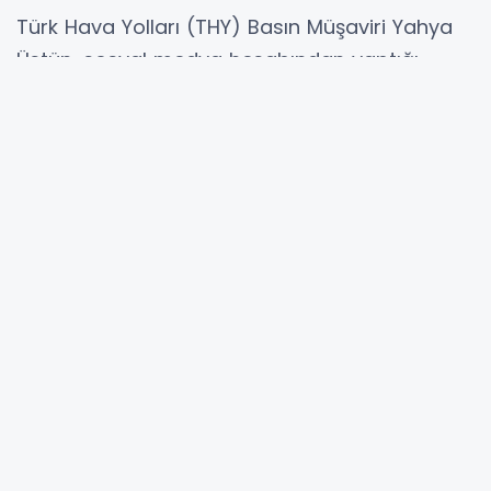
Türk Hava Yolları (THY) Basın Müşaviri Yahya
Üstün, sosyal medya hesabından yaptığı
açıklamayla, İran seferlerinin iptal edildiği
iddialarını yalanladı.
"Herhangi bir sefer iptalimiz
yok"
Üstün, şunları kaydetti:
İran ile ilgili olarak sosyal medyada yer
alan sefer iptali iddiaları gerçeği
yansıtmamaktadır. Herhangi bir sefer
iptalimiz yoktur. Gündüz şartlarında icra
edilen seferlerimiz planlandığı şekilde
devam etmektedir.