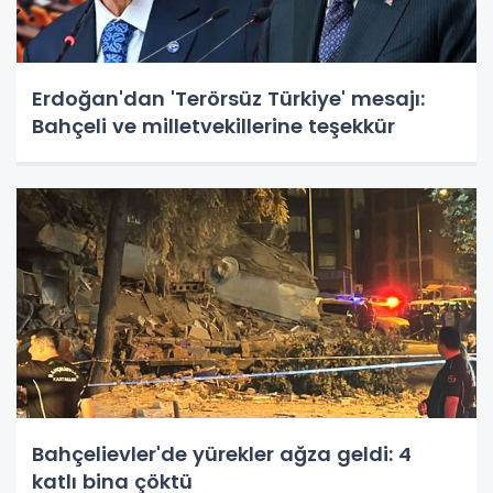
Erdoğan'dan 'Terörsüz Türkiye' mesajı:
Bahçeli ve milletvekillerine teşekkür
Bahçelievler'de yürekler ağza geldi: 4
katlı bina çöktü