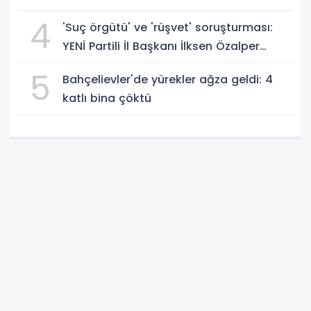
4
'Suç örgütü' ve 'rüşvet' soruşturması:
YENİ Partili İl Başkanı İlksen Özalper
gözaltında
5
Bahçelievler'de yürekler ağza geldi: 4
katlı bina çöktü