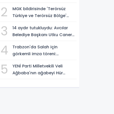
müthiş zafer
2
MGK bildirisinde 'Terörsüz
Türkiye ve Terörsüz Bölge'
vurgusu
3
14 aydır tutukluydu: Avcılar
Belediye Başkanı Utku Caner
Çaykaya'ya tahliye
4
Trabzon'da Salah için
görkemli imza töreni:
'Başlamak için
5
YENİ Parti Milletvekili Veli
sabırsızlanıyorum'
Ağbaba'nın ağabeyi Hür
Ağbaba tutuklandı