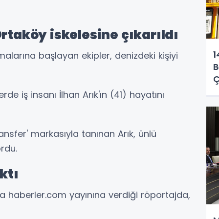
rtaköy iskelesine çıkarıldı
1
arına başlayan ekipler, denizdeki kişiyi
B
Ç
lerde iş insanı İlhan Arık'ın (41) hayatını
ransfer' markasıyla tanınan Arık, ünlü
ordu.
ktı
nda haberler.com yayınına verdiği röportajda,