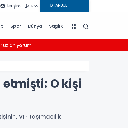
İletişim
RSS
ap
Spor
Dünya
Sağlık
03:39
rsızlanıyorum'
14 ay
etmişti: O kişi
şinin, VIP taşımacılık