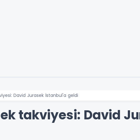
viyesi: David Jurasek İstanbul'a geldi
bek takviyesi: David J
i