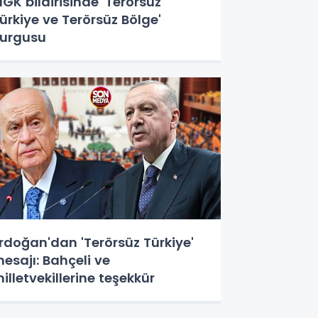
GK bildirisinde 'Terörsüz
ürkiye ve Terörsüz Bölge'
urgusu
rdoğan'dan 'Terörsüz Türkiye'
esajı: Bahçeli ve
illetvekillerine teşekkür