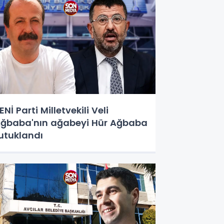
ENİ Parti Milletvekili Veli
ğbaba'nın ağabeyi Hür Ağbaba
utuklandı