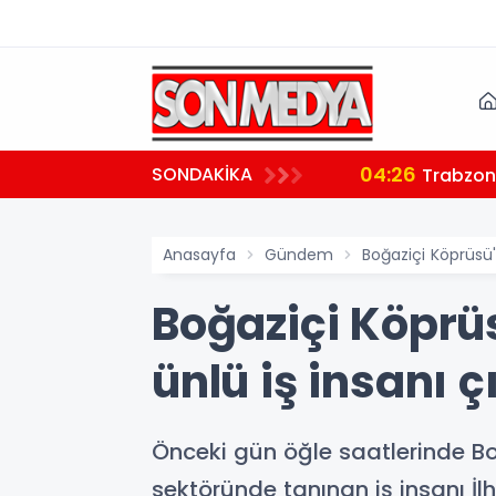
04:26
SONDAKİKA
ndı
Trabzon'
Anasayfa
Gündem
Boğaziçi Köprüsü'n
Boğaziçi Köprüs
ünlü iş insanı ç
Önceki gün öğle saatlerinde Boğ
sektöründe tanınan iş insanı İl