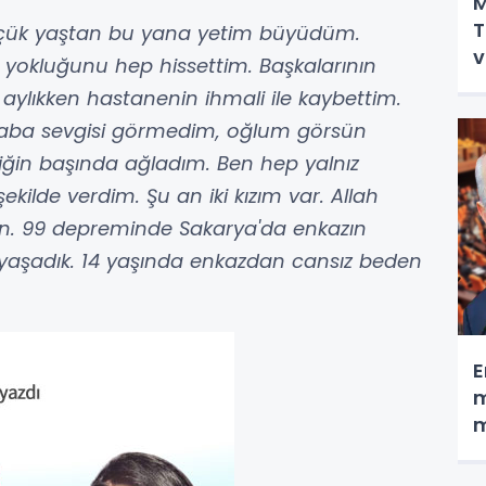
M
T
çük yaştan bu yana yetim büyüdüm.
v
okluğunu hep hissettim. Başkalarının
 aylıkken hastanenin ihmali ile kaybettim.
 baba sevgisi görmedim, oğlum görsün
iğin başında ağladım. Ben hep yalnız
ilde verdim. Şu an iki kızım var. Allah
ın. 99 depreminde Sakarya'da enkazın
a yaşadık. 14 yaşında enkazdan cansız beden
E
m
m