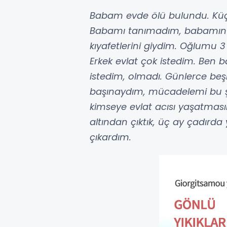
Babam evde ölü bulundu. Kü
Babamı tanımadım, babamın y
kıyafetlerini giydim. Oğlumu 3
Erkek evlat çok istedim. Ben
istedim, olmadı. Günlerce beş
başınaydım, mücadelemi bu şek
kimseye evlat acısı yaşatmas
altından çıktık, üç ay çadırd
çıkardım.