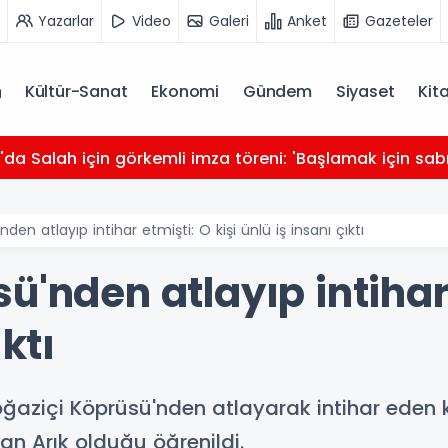
Yazarlar
Video
Galeri
Anket
Gazeteler
Kültür-Sanat
Ekonomi
Gündem
Siyaset
Kit
da Salah için görkemli imza töreni: 'Başlamak için sabı
den atlayıp intihar etmişti: O kişi ünlü iş insanı çıktı
ü'nden atlayıp intihar 
ıktı
aziçi Köprüsü'nden atlayarak intihar eden ki
han Arık olduğu öğrenildi.