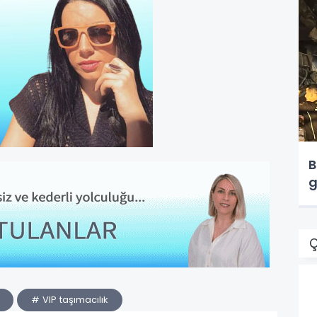
B
g
Ç
# VIP taşımacılık