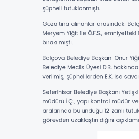
şüpheli tutuklanmıştı.
Gözaltına alınanlar arasındaki Balç
Meryem Yiğit ile Ö.F.S., emniyetteki
bırakılmıştı.
Balçova Belediye Başkanı Onur Yiği
Belediye Meclis Üyesi D.B. hakkında 
verilmiş, şüphelilerden E.K. ise savcı
Seferihisar Belediye Başkanı Yetişki
müdürü İ.Ç., yapı kontrol müdür vekil
aralarında bulunduğu 12 zanlı tutukla
görevden uzaklaştırıldığını açıklamış