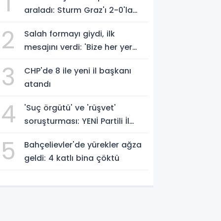
1
araladı: Sturm Graz'ı 2-0'la
geçti
2
Salah formayı giydi, ilk
mesajını verdi: 'Bize her yer
Trabzon'
3
CHP'de 8 ile yeni il başkanı
atandı
4
'Suç örgütü' ve 'rüşvet'
soruşturması: YENİ Partili İl
Başkanı İlksen Özalper
5
Bahçelievler'de yürekler ağza
gözaltında
geldi: 4 katlı bina çöktü