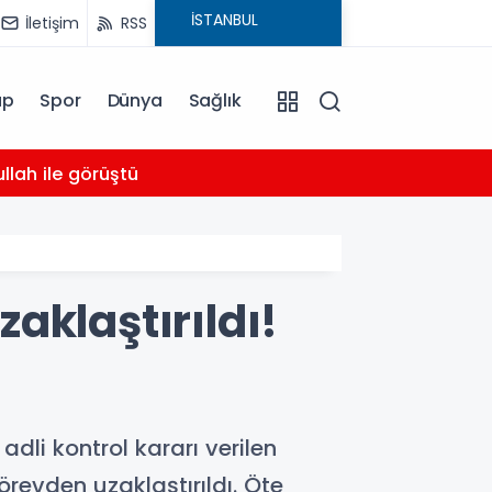
İletişim
RSS
ap
Spor
Dünya
Sağlık
03:16
llah ile görüştü
Bahçel
aklaştırıldı!
li kontrol kararı verilen
örevden uzaklaştırıldı. Öte