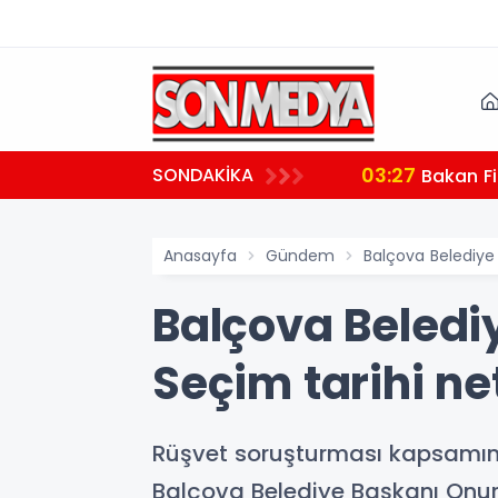
03:27
SONDAKİKA
 teşekkür
Bakan Fi
Anasayfa
Gündem
Balçova Belediye 
Balçova Belediy
Seçim tarihi net
Rüşvet soruşturması kapsamında
Balçova Belediye Başkanı Onur Y