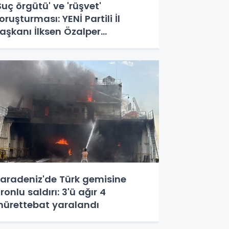
Suç örgütü' ve 'rüşvet'
oruşturması: YENİ Partili İl
aşkanı İlksen Özalper
özaltında
aradeniz'de Türk gemisine
ronlu saldırı: 3'ü ağır 4
ürettebat yaralandı