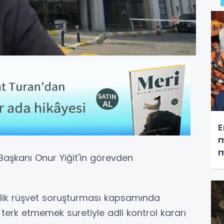
E
m
m
 Başkanı Onur Yiğit'in görevden
önelik rüşvet soruşturması kapsamında
terk etmemek suretiyle adli kontrol kararı