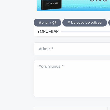
#onur yiğit
# balçova belediyesi
YORUMLAR
Adınız *
Yorumunuz *