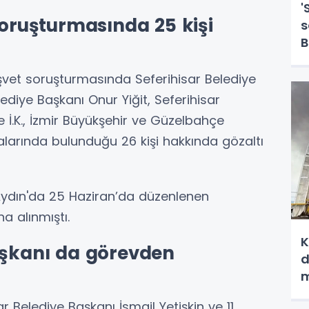
'
soruşturmasında 25 kişi
s
B
g
üşvet soruşturmasında Seferihisar Belediye
ediye Başkanı Onur Yiğit, Seferihisar
e İ.K., İzmir Büyükşehir ve Güzelbahçe
ralarında bulunduğu 26 kişi hakkında gözaltı
 Aydın'da 25 Haziran’da düzenlenen
a alınmıştı.
K
aşkanı da görevden
d
m
Belediye Başkanı İsmail Yetişkin ve 11