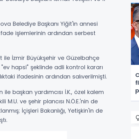
ova Belediye Başkanı Yiğit'in annesi
 ifade işlemlerinin ardından serbest
t ile İzmir Büyükşehir ve Güzelbahçe
"ev hapsi" şeklinde adli kontrol kararı
C
lıktaki ifadesinin ardından salıverilmişti.
f
p
n ile başkan yardımcısı İ.K., özel kalem
g
i M.U. ve şehir plancısı N.Ö.E.'nin de
nmış; İçişleri Bakanlığı, Yetişkin'in de
Ç
tı.