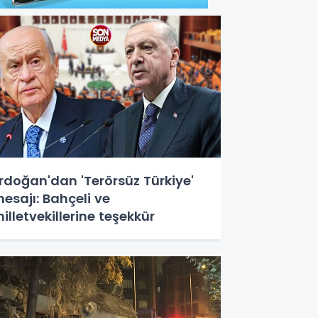
rdoğan'dan 'Terörsüz Türkiye'
esajı: Bahçeli ve
illetvekillerine teşekkür