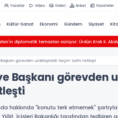
Yazarlar
Video
Galeri
Anket
Gazeteler
Kültür-Sanat
Ekonomi
Gündem
Siyaset
Kit
dan'ın diplomatik temasları sürüyor: Ürdün Kralı II. Abdu
Başkanı görevden uzaklaştırıldı! Seçim tarihi netleşti
e Başkanı görevden uz
leşti
 hakkında "konutu terk etmemek" şartıyla ad
iğit, İçişleri Bakanlığı tarafından tedbiren g