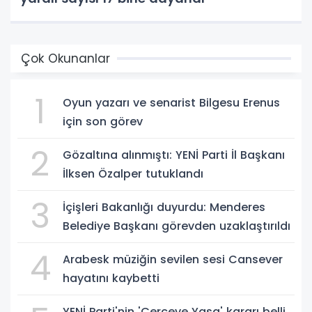
Çok Okunanlar
1
Oyun yazarı ve senarist Bilgesu Erenus
için son görev
2
Gözaltına alınmıştı: YENİ Parti İl Başkanı
İlksen Özalper tutuklandı
3
İçişleri Bakanlığı duyurdu: Menderes
Belediye Başkanı görevden uzaklaştırıldı
4
Arabesk müziğin sevilen sesi Cansever
hayatını kaybetti
YENİ Parti'nin 'Çerçeve Yasa' kararı belli