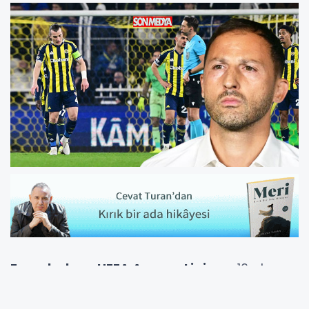
Fenerbahçe
,
UEFA Avrupa Ligi
son 16 play-
off turu ilk maçında İngiltere temsilcisi