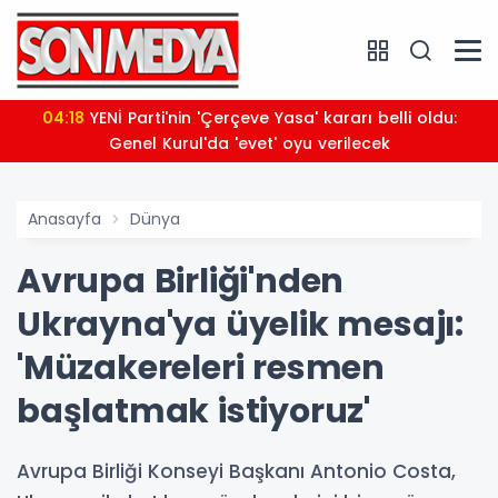
04:18
YENİ Parti'nin 'Çerçeve Yasa' kararı belli oldu:
Genel Kurul'da 'evet' oyu verilecek
Anasayfa
Dünya
Avrupa Birliği'nden
Ukrayna'ya üyelik mesajı:
'Müzakereleri resmen
başlatmak istiyoruz'
Avrupa Birliği Konseyi Başkanı Antonio Costa,