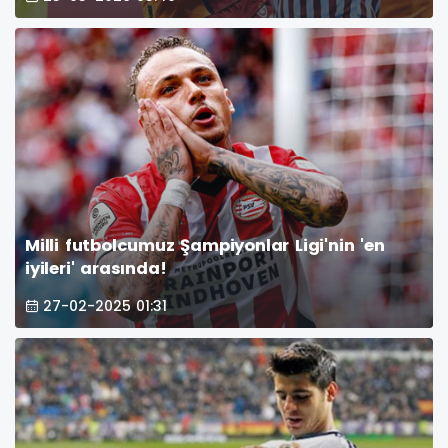
Milli futbolcumuz Şampiyonlar Ligi'nin 'en
iyileri' arasında!
27-02-2025 01:31