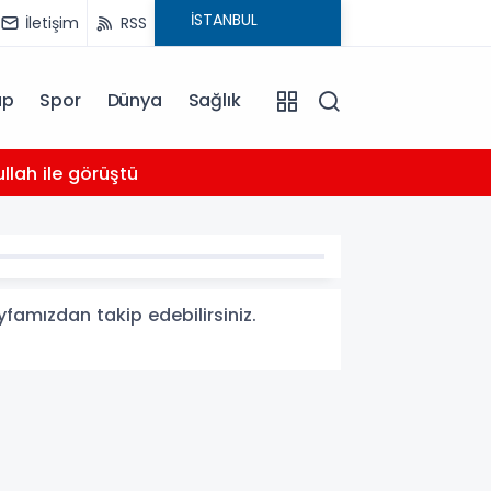
İletişim
RSS
ap
Spor
Dünya
Sağlık
03:16
llah ile görüştü
Bahçel
yfamızdan takip edebilirsiniz.