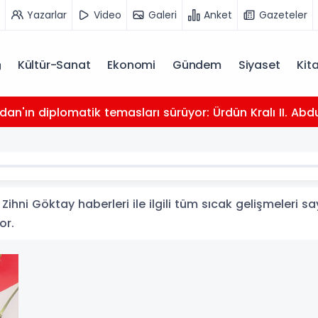
Yazarlar
Video
Galeri
Anket
Gazeteler
Kültür-Sanat
Ekonomi
Gündem
Siyaset
Kit
dan'ın diplomatik temasları sürüyor: Ürdün Kralı II. Abdu
ihni Göktay haberleri ile ilgili tüm sıcak gelişmeleri sa
or.