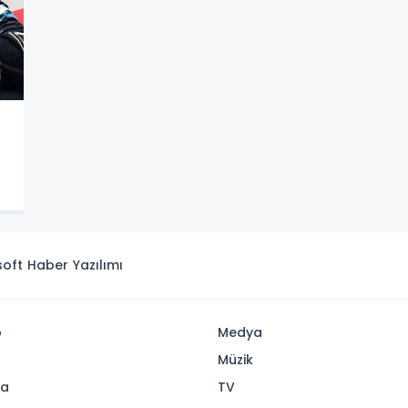
isoft
Haber Yazılımı
p
Medya
Müzik
ya
TV