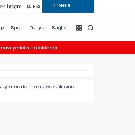
İletişim
RSS
ap
Spor
Dünya
Sağlık
02:21
yetkilisi tutuklandı
AHBAP 
 sayfamızdan takip edebilirsiniz.