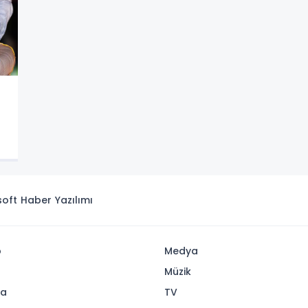
isoft
Haber Yazılımı
p
Medya
Müzik
ya
TV