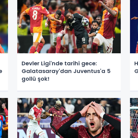
Devler Ligi'nde tarihi gece:
H
e
Galatasaray'dan Juventus'a 5
G
gollü şok!