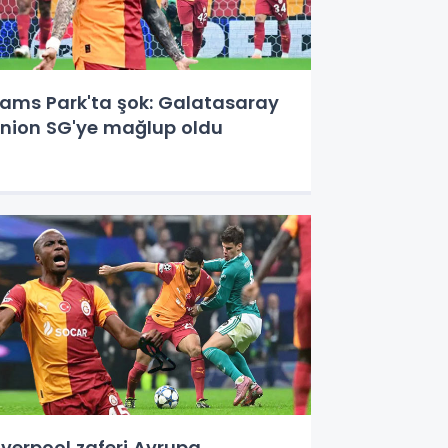
ams Park'ta şok: Galatasaray
nion SG'ye mağlup oldu
iverpool zaferi Avrupa