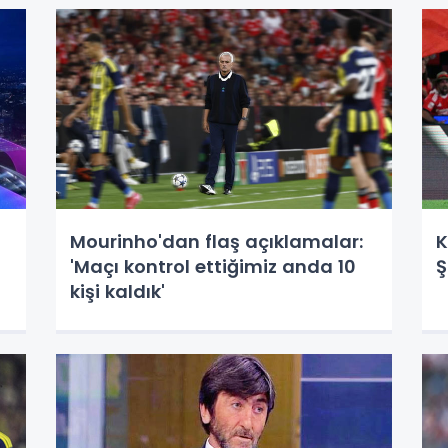
Mourinho'dan flaş açıklamalar:
K
'Maçı kontrol ettiğimiz anda 10
Ş
kişi kaldık'