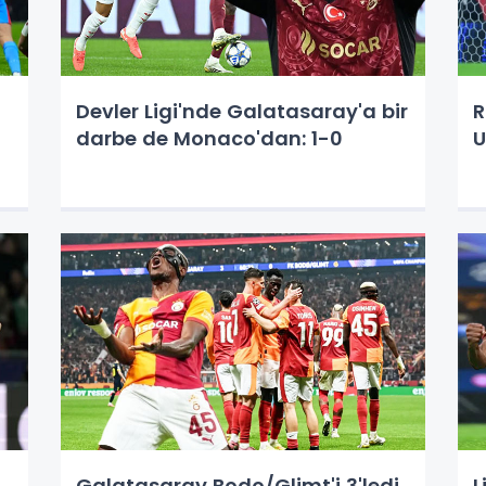
Devler Ligi'nde Galatasaray'a bir
R
darbe de Monaco'dan: 1-0
U
Galatasaray Bodo/Glimt'i 3'ledi,
L