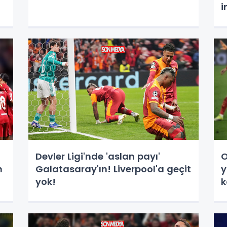
i
Devler Ligi'nde 'aslan payı'
O
n
Galatasaray'ın! Liverpool'a geçit
y
yok!
k