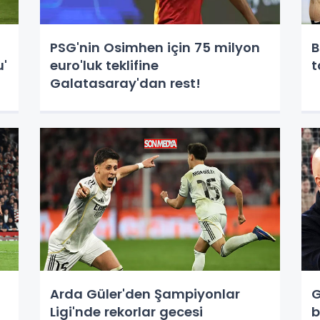
PSG'nin Osimhen için 75 milyon
B
u'
euro'luk teklifine
t
Galatasaray'dan rest!
Arda Güler'den Şampiyonlar
G
Ligi'nde rekorlar gecesi
b