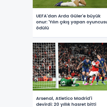
UEFA'dan Arda Güler'e büyük
onur: 'Yılın çıkış yapan oyuncus
ödülü
Arsenal, Atletico Madrid'i
devirdi: 20 yıllık hasret bitti