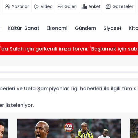
Yazarlar
Video
Galeri
Anket
Gazeteler
Kültür-Sanat
Ekonomi
Gündem
Siyaset
Kit
da Salah için görkemli imza töreni: 'Başlamak için sabı
rleri ve Uefa Şampiyonlar Ligi haberleri ile ilgili tüm 
r listeleniyor.