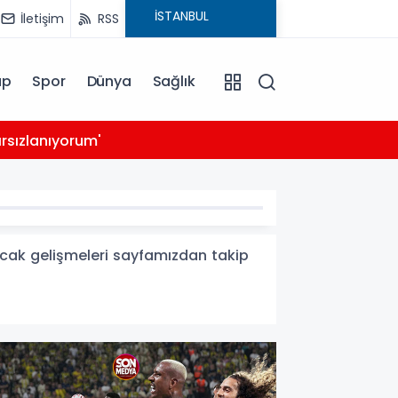
İletişim
RSS
ap
Spor
Dünya
Sağlık
03:39
rsızlanıyorum'
14 ay
sıcak gelişmeleri sayfamızdan takip