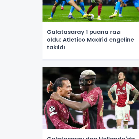
Galatasaray 1 puana razı
oldu: Atletico Madrid engeline
takıldı
Galatasaray'dan Hollanda'da