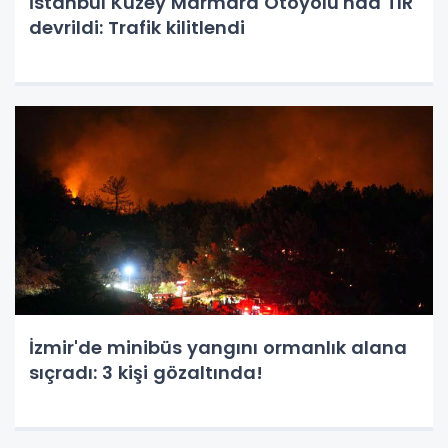
İstanbul Kuzey Marmara Otoyolu'nda TIR
devrildi: Trafik kilitlendi
İzmir'de minibüs yangını ormanlık alana
sıçradı: 3 kişi gözaltında!