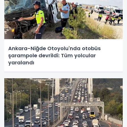
Ankara-Niğde Otoyolu'nda otobüs
şarampole devrildi: Tüm yolcular
yaralandı