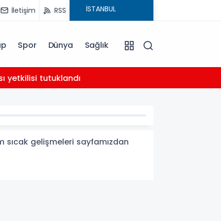
İletişim
RSS
ap
Spor
Dünya
Sağlık
02:21
yetkilisi tutuklandı
AHBAP 
m sıcak gelişmeleri sayfamızdan