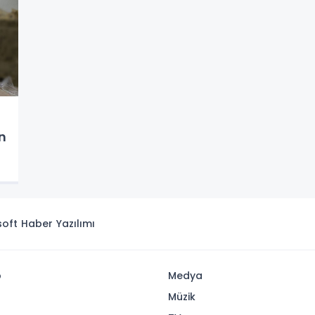
n
isoft
Haber Yazılımı
p
Medya
Müzik