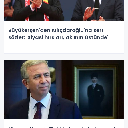
Büyükerşen'den Kılıçdaroğlu'na sert
sözler: 'Siyasi hırsları, aklının üstünde'