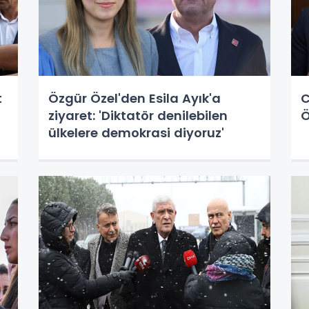
t
Özgür Özel'den Esila Ayık'a
C
ziyaret: 'Diktatör denilebilen
Ö
ülkelere demokrasi diyoruz'