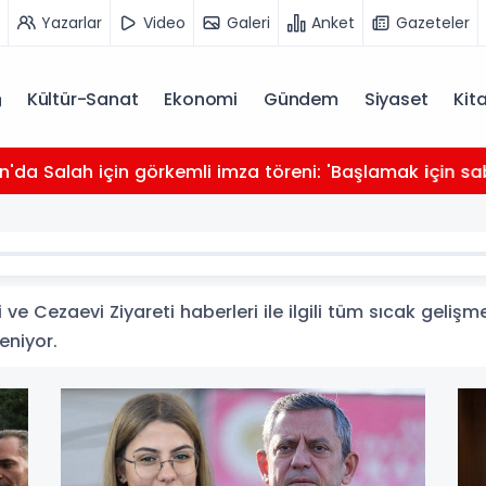
Yazarlar
Video
Galeri
Anket
Gazeteler
Kültür-Sanat
Ekonomi
Gündem
Siyaset
Kit
da Salah için görkemli imza töreni: 'Başlamak için sabı
ve Cezaevi Ziyareti haberleri ile ilgili tüm sıcak gelişm
leniyor.