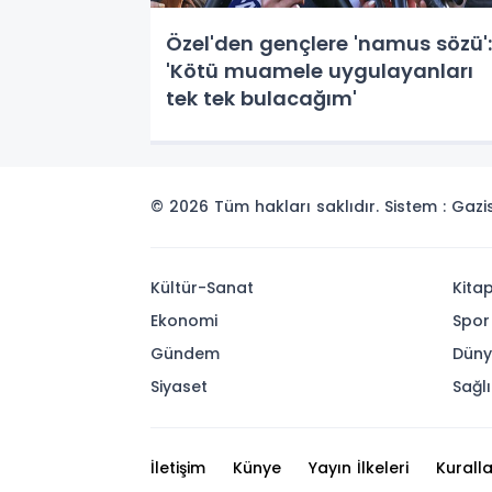
Özel'den gençlere 'namus sözü':
'Kötü muamele uygulayanları
tek tek bulacağım'
© 2026 Tüm hakları saklıdır. Sistem : Gaz
Kültür-Sanat
Kita
Ekonomi
Spor
Gündem
Dün
Siyaset
Sağlı
İletişim
Künye
Yayın İlkeleri
Kuralla