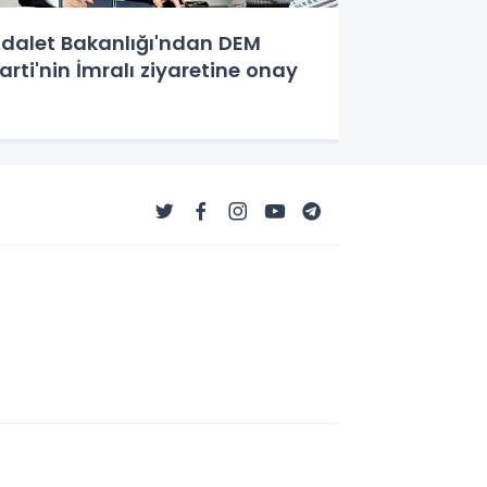
dalet Bakanlığı'ndan DEM
arti'nin İmralı ziyaretine onay