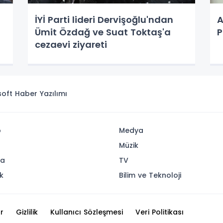
İYİ Parti lideri Dervişoğlu'ndan
A
Ümit Özdağ ve Suat Toktaş'a
P
cezaevi ziyareti
isoft
Haber Yazılımı
p
Medya
Müzik
ya
TV
k
Bilim ve Teknoloji
r
Gizlilik
Kullanıcı Sözleşmesi
Veri Politikası