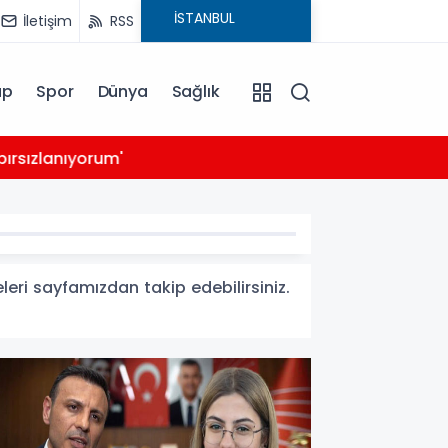
İletişim
RSS
ap
Spor
Dünya
Sağlık
03:39
rsızlanıyorum'
14 ay
eleri sayfamızdan takip edebilirsiniz.