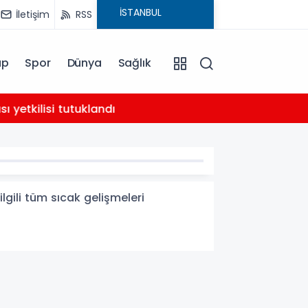
İletişim
RSS
ap
Spor
Dünya
Sağlık
02:21
yetkilisi tutuklandı
AHBAP 
lgili tüm sıcak gelişmeleri