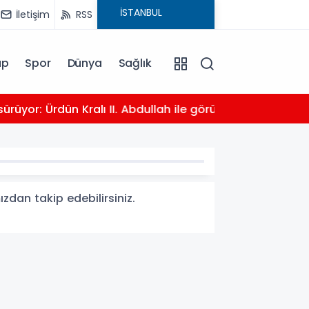
İletişim
RSS
ap
Spor
Dünya
Sağlık
03:16
dullah ile görüştü
Bahç
ızdan takip edebilirsiniz.