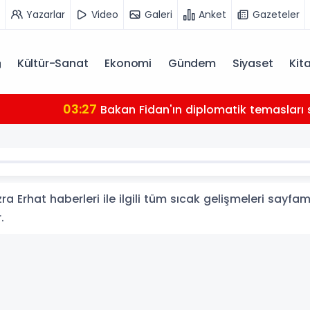
Yazarlar
Video
Galeri
Anket
Gazeteler
Kültür-Sanat
Ekonomi
Gündem
Siyaset
Kit
Fidan'ın diplomatik temasları sürüyor: Ürdün Kralı II. Ab
a Erhat haberleri ile ilgili tüm sıcak gelişmeleri sayfam
.