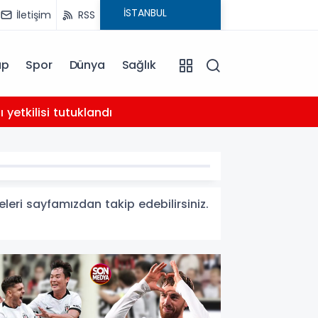
İletişim
RSS
ap
Spor
Dünya
Sağlık
02:21
yetkilisi tutuklandı
AHBAP 
eleri sayfamızdan takip edebilirsiniz.