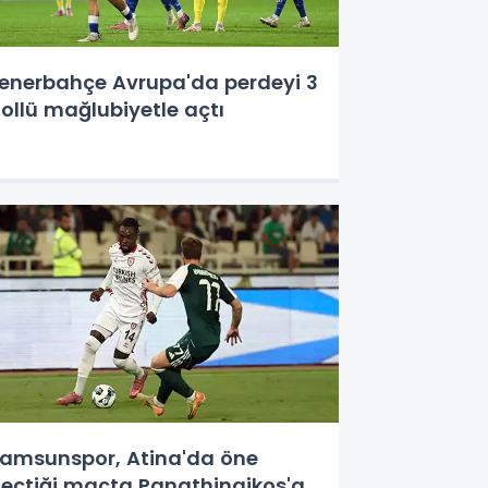
enerbahçe Avrupa'da perdeyi 3
ollü mağlubiyetle açtı
amsunspor, Atina'da öne
eçtiği maçta Panathinaikos'a