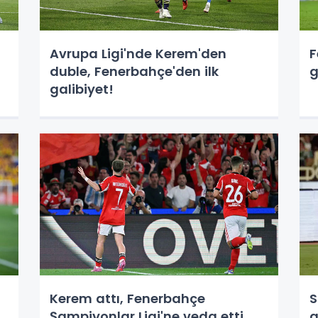
Avrupa Ligi'nde Kerem'den
F
duble, Fenerbahçe'den ilk
g
galibiyet!
Kerem attı, Fenerbahçe
S
Şampiyonlar Ligi'ne veda etti
g