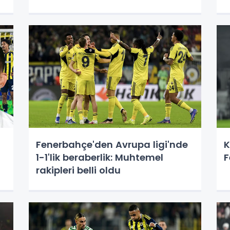
Fenerbahçe'den Avrupa ligi'nde
K
1-1'lik beraberlik: Muhtemel
F
rakipleri belli oldu