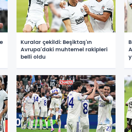
ve
Kuralar çekildi: Beşiktaş'ın
B
Avrupa'daki muhtemel rakipleri
A
belli oldu
y