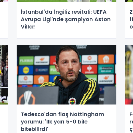
İstanbul'da İngiliz resitali: UEFA
Z
Avrupa Ligi'nde şampiyon Aston
f
Villa!
Tedesco'dan flaş Nottingham
F
yorumu: 'İlk yarı 5-0 bile
r
bitebilirdi'
ç