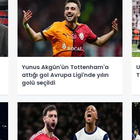
Yunus Akgün'ün Tottenham'a
U
attığı gol Avrupa Ligi'nde yılın
T
golü seçildi