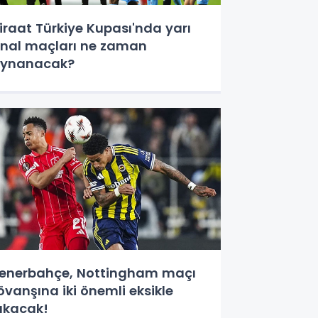
iraat Türkiye Kupası'nda yarı
inal maçları ne zaman
oynanacak?
enerbahçe, Nottingham maçı
övanşına iki önemli eksikle
ıkacak!