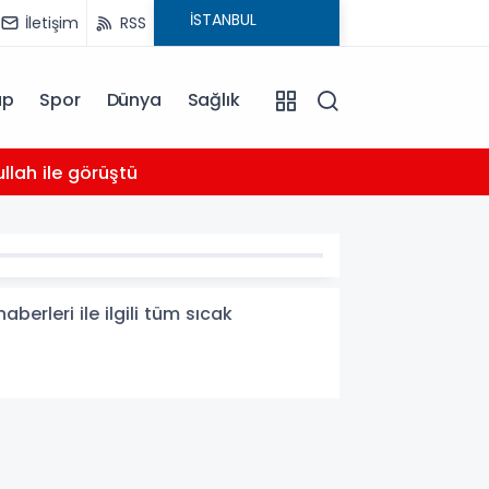
İletişim
RSS
ap
Spor
Dünya
Sağlık
03:16
llah ile görüştü
Bahçel
berleri ile ilgili tüm sıcak