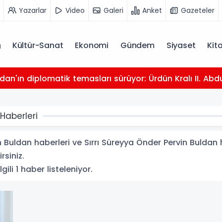
Yazarlar
Video
Galeri
Anket
Gazeteler
Kültür-Sanat
Ekonomi
Gündem
Siyaset
Kit
dan'ın diplomatik temasları sürüyor: Ürdün Kralı II. Abdu
Haberleri
Buldan haberleri ve Sırrı Süreyya Önder Pervin Buldan ha
rsiniz.
gili 1 haber listeleniyor.