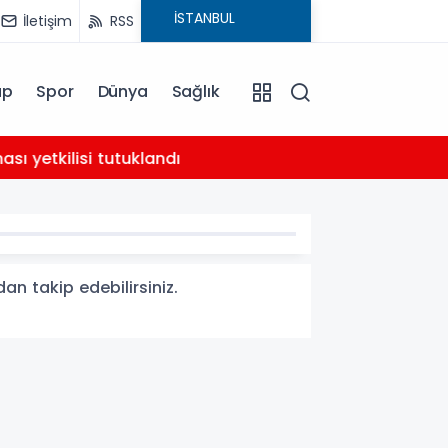
İletişim
RSS
ap
Spor
Dünya
Sağlık
02:21
yetkilisi tutuklandı
AHBAP 
an takip edebilirsiniz.