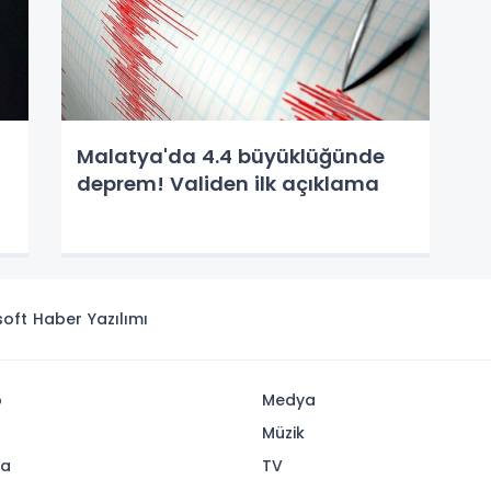
Malatya'da 4.4 büyüklüğünde
deprem! Validen ilk açıklama
isoft
Haber Yazılımı
p
Medya
Müzik
ya
TV